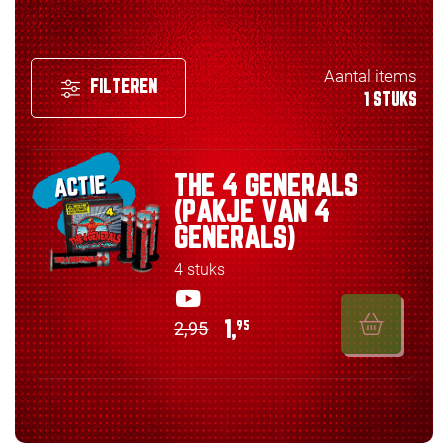
Aantal items
FILTEREN
1 STUKS
THE 4 GENERALS
ACTIE
(PAKJE VAN 4
GENERALS)
4 stuks
2,95
1,
95