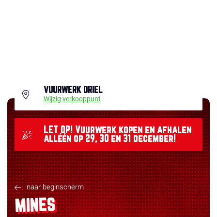
VUURWERK DRIEL
Wijzig verkooppunt
LET OP! Vuurwerk kopen en afhalen
alléén op 29, 30 en 31 december!
naar beginscherm
MINES