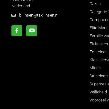
Cakes
Nederland
Categorie 
b.linsen@taxilinsen.nl
Compoun
Elite Mark
Familie vu
Fluitcakes
Fonteinen
Klein sier
Mines
Stuntdeals
Superdeal
Veiligheid
Voordeel 