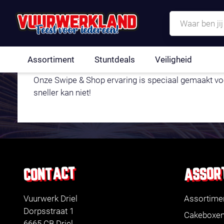
SWIPE & SHOP 
Assortiment
Stuntdeals
Veiligheid
Onze Swipe & Shop ervaring is speciaal gemaakt voor
sneller kan niet!
ASSOR
CONTACT
Vuurwerk Driel
Assortime
Dorpsstraat 1
Cakeboxe
6665 CB Driel