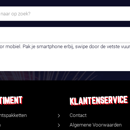
- ALLEEN OP JE TE
 mobiel. Pak je smartphone erbij, swipe door de vetste vuurw
KLANTENSERVICE
TIMENT
ntspakketten
Contact
n
Algemene Voorwaarden