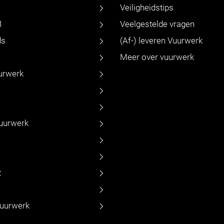
Veiligheidstips
1
Veelgestelde vragen
ds
(Af-) leveren Vuurwerk
Meer over vuurwerk
urwerk
vuurwerk
z
vuurwerk