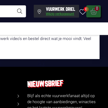
0
0
VUURWERK DRIEL
Wijzig verkooppunt
LEFOON!
erk video's en bestel direct wat je mooi vindt. Veel
NIEUWSBRIEF
Blijf als echte vuurwerkfanaat altijd op
de hoogte van aanbiedingen, winacties
en het laatste vuurwerknieuws!