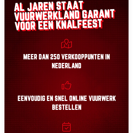
AL JAREN STAAT
GARANT
VUURWERKLAND
VOOR EEN KNALFEEST
MEER DAN
250 VERKOOPPUNTEN
IN
NEDERLAND
EENVOUDIG
EN
SNEL
ONLINE VUURWERK
BESTELLEN