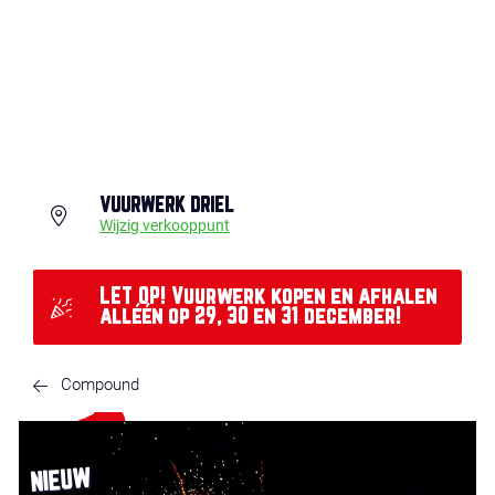
VUURWERK DRIEL
Wijzig verkooppunt
LET OP! Vuurwerk kopen en afhalen
alléén op 29, 30 en 31 december!
Compound
NIEUW