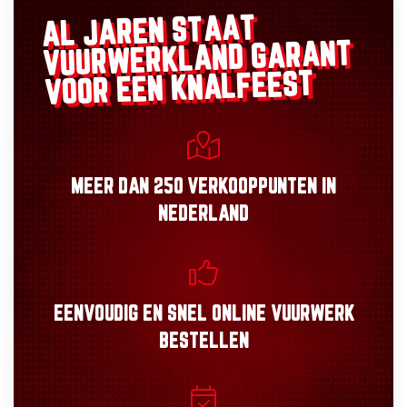
AL JAREN STAAT
GARANT
VUURWERKLAND
VOOR EEN KNALFEEST
MEER DAN
250 VERKOOPPUNTEN
IN
NEDERLAND
EENVOUDIG
EN
SNEL
ONLINE VUURWERK
BESTELLEN