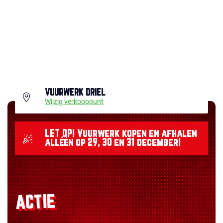
VUURWERK DRIEL
Wijzig verkooppunt
LET OP! Vuurwerk kopen en afhalen
alléén op 29, 30 en 31 december!
ACTIE