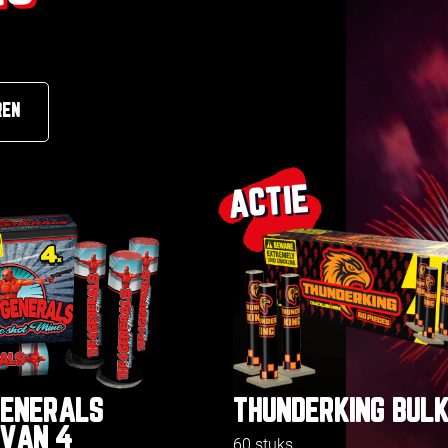
REN
ACTIE
GENERALS
THUNDERKING BUL
 VAN 4
60 stuks