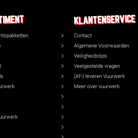
KLANTENSERVICE
TIMENT
ntspakketten
Contact
n
Algemene Voorwaarden
Veiligheidstips
1
Veelgestelde vragen
ds
(Af-) leveren Vuurwerk
urwerk
Meer over vuurwerk
vuurwerk