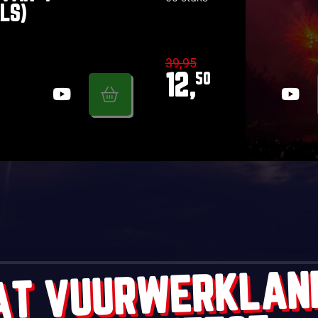
LS)
39,95
12,
50
AT VUURWERKLAN