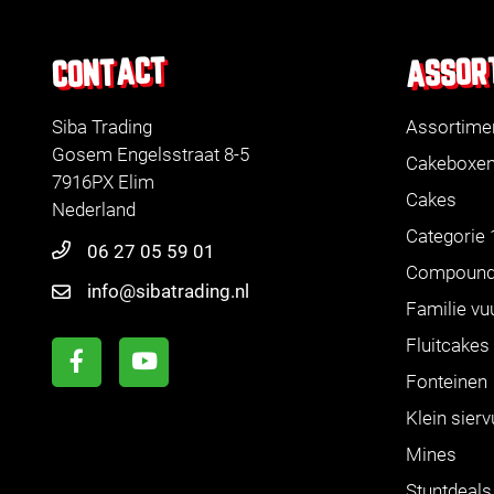
ASSOR
CONTACT
Siba Trading
Assortime
Gosem Engelsstraat 8-5
Cakeboxe
7916PX Elim
Cakes
Nederland
Categorie 
06 27 05 59 01
Compoun
info@sibatrading.nl
Familie vu
Fluitcakes
Fonteinen
Klein sier
Mines
Stuntdeals