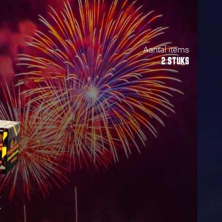
Aantal items
2 STUKS
K