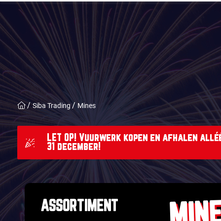
Siba Trading
Mines
LET OP! Vuurwerk kopen en afhalen alléé
31 december!
ASSORTIMENT
MIN