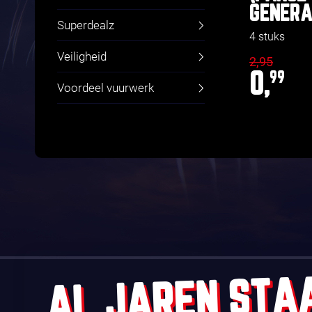
GENERA
Superdealz
4 stuks
Veiligheid
2,95
0,
99
Voordeel vuurwerk
AL JAREN STA