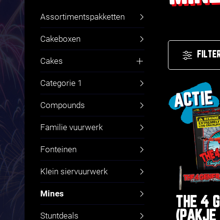
Assortimentspakketten
Cakeboxen
FILTE
Cakes
Fluitcakes
Categorie 1
ACTIE
Compounds
Familie vuurwerk
Fonteinen
Klein siervuurwerk
Mines
THE 4 
(PAKJE
Stuntdeals