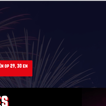
n op 29, 30 en
ES