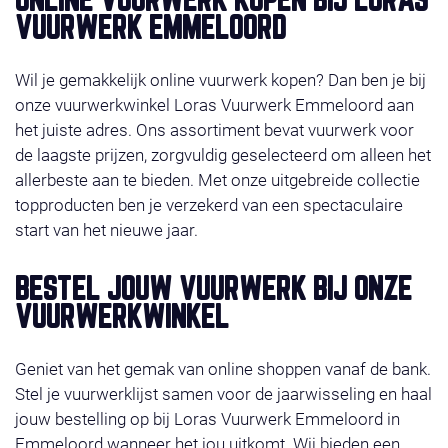
ONLINE VUURWERK KOPEN BIJ LORAS
profiteer van super-acties. Het vuurwerk ligt klaar op
VUURWERK EMMELOORD
de door u gekozen afhaaldag 29, 30 of 31 december
2025. Wilt u liever bestellen in de winkel, check dan
Wil je gemakkelijk online vuurwerk kopen? Dan ben je bij
even onze
contact
.Wij wensen u veel shop plezier!
onze vuurwerkwinkel Loras Vuurwerk Emmeloord aan
Let op: de bonus voorverkoop-artikelen (actie) krijgt
het juiste adres. Ons assortiment bevat vuurwerk voor
u gratis bij online bestelling t/m 28 december 2025
de laagste prijzen, zorgvuldig geselecteerd om alleen het
23.59 uur. Kijk ook op: lorasvuurwerk.nl
allerbeste aan te bieden. Met onze uitgebreide collectie
topproducten ben je verzekerd van een spectaculaire
start van het nieuwe jaar.
BESTEL JOUW VUURWERK BIJ ONZE
VUURWERKWINKEL
Geniet van het gemak van online shoppen vanaf de bank.
Stel je vuurwerklijst samen voor de jaarwisseling en haal
jouw bestelling op bij Loras Vuurwerk Emmeloord in
Emmeloord wanneer het jou uitkomt. Wij bieden een