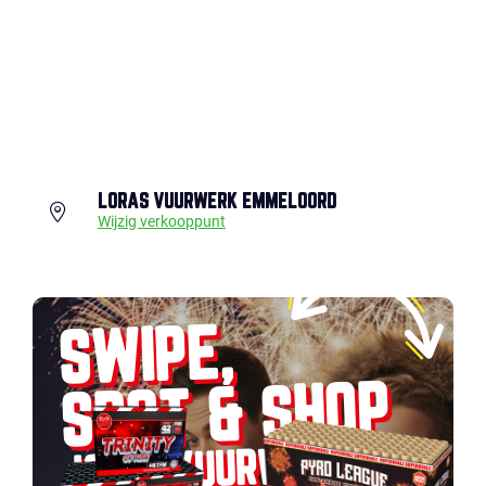
LORAS VUURWERK EMMELOORD
Wijzig verkooppunt
SWIPE,
SPOT & SHOP
JOUW VUURWERK