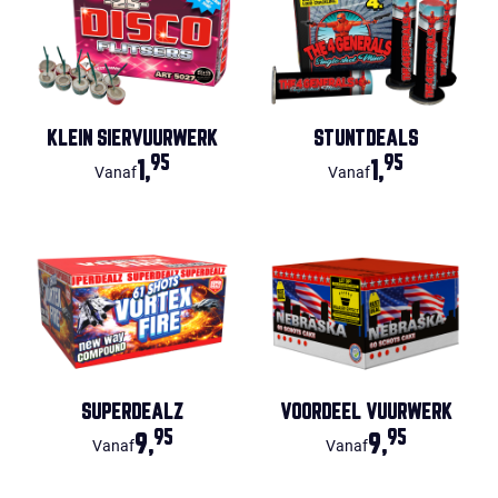
KLEIN SIERVUURWERK
STUNTDEALS
95
95
1,
1,
Vanaf
Vanaf
SUPERDEALZ
VOORDEEL VUURWERK
95
95
9,
9,
Vanaf
Vanaf