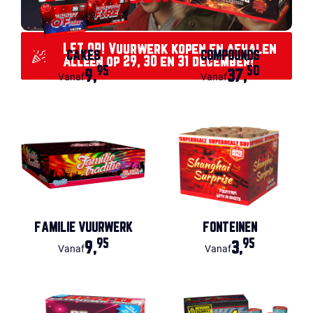
LET OP! Vuurwerk kopen en afhalen
CAKES
COMPOUNDS
alléén op 29, 30 en 31 december!
95
50
9,
37,
Vanaf
Vanaf
FAMILIE VUURWERK
FONTEINEN
95
95
9,
3,
Vanaf
Vanaf