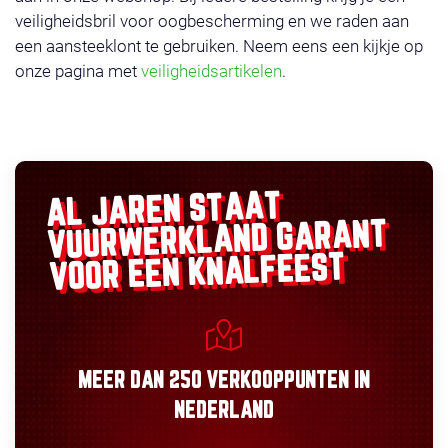
veiligheidsbril voor oogbescherming en we raden aan
een aansteeklont te gebruiken. Neem eens een kijkje op
onze pagina met
veiligheidsartikelen
.
AL JAREN STAAT
GARANT
VUURWERKLAND
VOOR EEN KNALFEEST
MEER DAN
250 VERKOOPPUNTEN
IN
NEDERLAND