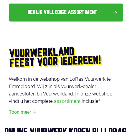
BEKIJK VOLLEDIGE ASSORTIMENT
VUURWERKLAND
FEEST VOOR IEDEREEN!
Welkom in de webshop van LoRas Vuurwerk te
Emmeloord. Wij zijn als vuurwerk-dealer
aangesloten bij Vuurwerkland. In onze webshop
vindt u het complete
assortiment
inclusief
productvideo’s. De producten zijn onderverdeeld in
Toon meer
verschillende categorieën, zoals
voordeel vuurwerk
,
compounds
,
cakes
,
fonteinen
en
veiligheid
. Vermijd
lange wachtrijen en bestel uw vuurwerk online en