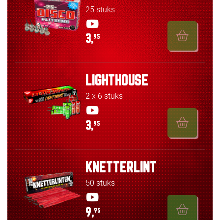
25 stuks
3,
95
LIGHTHOUSE
2 x 6 stuks
3,
95
KNETTERLINT
50 stuks
9,
95