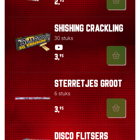
2,
95
SHISHING CRACKLING
30 stuks
3,
95
STERRETJES GROOT
6 stuks
3,
95
DISCO FLITSERS