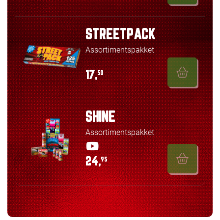
STREETPACK
Assortimentspakket
17,
50
SHINE
Assortimentspakket
24,
95