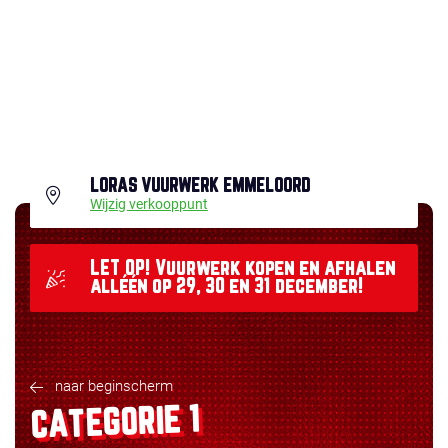
LORAS VUURWERK EMMELOORD
Wijzig verkooppunt
LET OP! Vuurwerk kopen en afhalen
alléén op 29, 30 en 31 december!
naar beginscherm
CATEGORIE 1