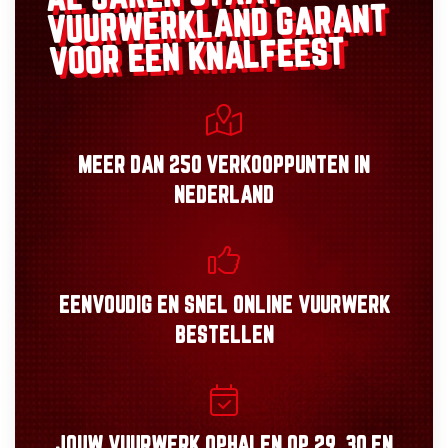
GARANT
VUURWERKLAND
VOOR EEN KNALFEEST
MEER DAN
250 VERKOOPPUNTEN
IN
NEDERLAND
EENVOUDIG
EN
SNEL
ONLINE VUURWERK
BESTELLEN
JOUW VUURWERK OPHALEN OP
29, 30
EN