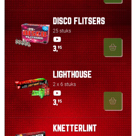
DISCO FLITSERS
25 stuks
3,
95
LIGHTHOUSE
2 x 6 stuks
3,
95
KNETTERLINT