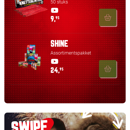
50 stuks
9,
95
SHINE
Assortimentspakket
24,
95
SWIPE,