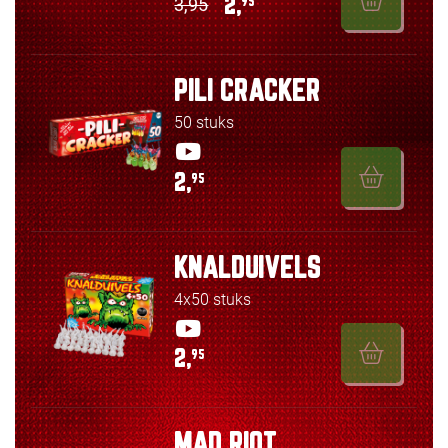
3,95
2,
95
PILI CRACKER
50 stuks
2,
95
KNALDUIVELS
4x50 stuks
2,
95
MAD RIOT