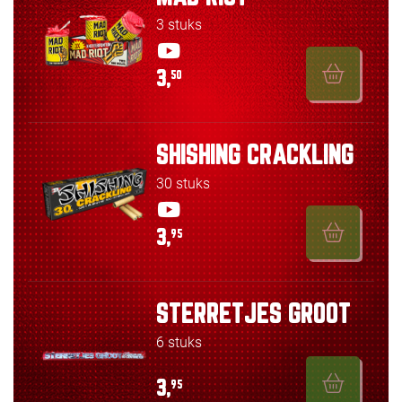
3 stuks
3,
50
SHISHING CRACKLING
30 stuks
3,
95
STERRETJES GROOT
6 stuks
3,
95