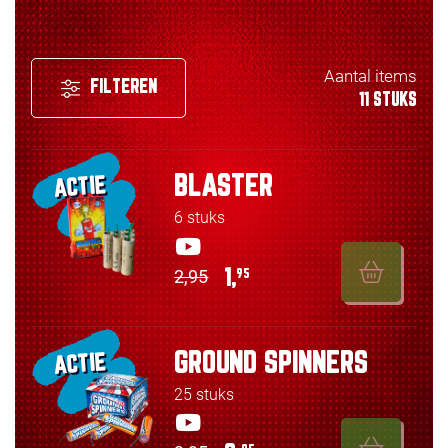
Aantal items
FILTEREN
11 STUKS
BLASTER
ACTIE
6 stuks
2,95
1,
95
GROUND SPINNERS
ACTIE
25 stuks