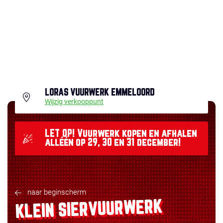
LORAS VUURWERK EMMELOORD
Wijzig verkooppunt
LET OP! Vuurwerk kopen en afhalen
alléén op 29, 30 en 31 december!
naar beginscherm
KLEIN SIERVUURWERK