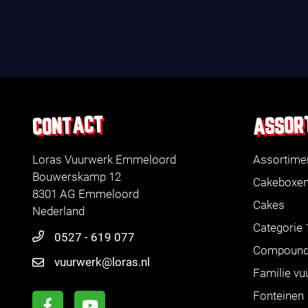
ASSOR
CONTACT
Loras Vuurwerk Emmeloord
Assortime
Bouwerskamp 12
Cakeboxe
8301 AG Emmeloord
Cakes
Nederland
Categorie 
0527 - 619 077
Compoun
vuurwerk@loras.nl
Familie vu
Fonteinen