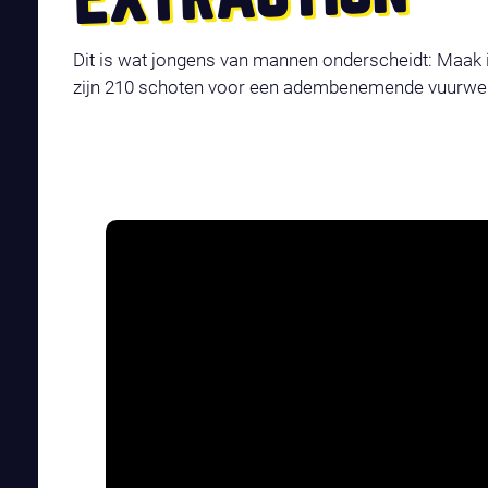
Dit is wat jongens van mannen onderscheidt: Maak
zijn 210 schoten voor een adembenemende vuurw