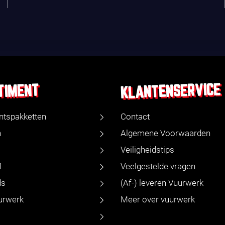
KLANTENSERVICE
TIMENT
ntspakketten
Contact
n
Algemene Voorwaarden
Veiligheidstips
1
Veelgestelde vragen
ds
(Af-) leveren Vuurwerk
urwerk
Meer over vuurwerk