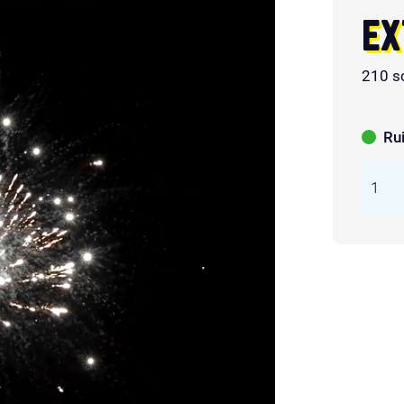
EX
210 s
Ru