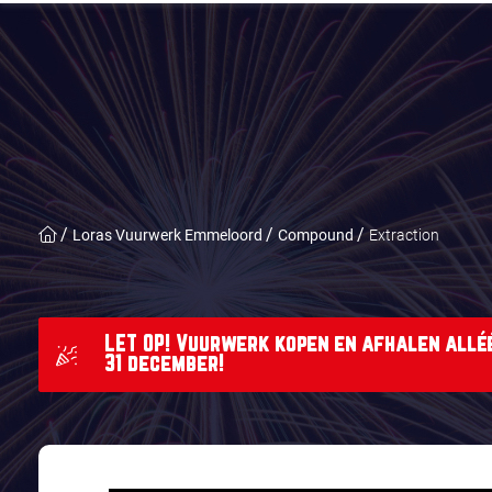
Loras Vuurwerk Emmeloord
Compound
Extraction
LET OP! Vuurwerk kopen en afhalen alléé
31 december!