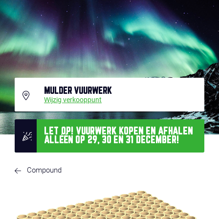
MULDER VUURWERK
Wijzig verkooppunt
LET OP! VUURWERK KOPEN EN AFHALEN
ALLÉÉN OP 29, 30 EN 31 DECEMBER!
Compound