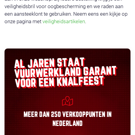
veiligheidsbril voor oogbescherming en we raden aan
een aansteeklont te gebruiken. Neem eens een kijkje op
onze pagina met
veiligheidsartikelen
.
AL JAREN STAAT
GARANT
VUURWERKLAND
VOOR EEN KNALFEEST
MEER DAN
250 VERKOOPPUNTEN
IN
NEDERLAND