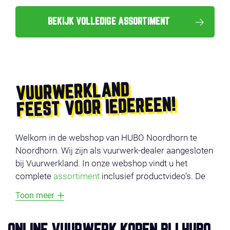
BEKIJK VOLLEDIGE ASSORTIMENT
VUURWERKLAND
FEEST VOOR IEDEREEN!
Welkom in de webshop van HUBO Noordhorn te
Noordhorn. Wij zijn als vuurwerk-dealer aangesloten
bij Vuurwerkland. In onze webshop vindt u het
complete
assortiment
inclusief productvideo’s. De
producten zijn onderverdeeld in verschillende
Toon meer
categorieën, zoals
voordeel vuurwerk
,
compounds
,
cakes
,
fonteinen
en
veiligheid
. Vermijd lange
wachtrijen en bestel uw vuurwerk online en profiteer