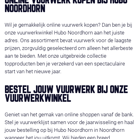
ONLINE VUURWERK KOPEN BIJ HUBO
van super-acties en gratis vuurwerk. Het vuurwerk
NOORDHORN
ligt klaar op de door u gekozen afhaaldag 29, 30 of
31 december 2025. Wilt u liever bestellen in de
Wil je gemakkelijk online vuurwerk kopen? Dan ben je bij
winkel, check dan even onze
contact
.Wij wensen u
onze vuurwerkwinkel Hubo Noordhorn aan het juiste
veel shop plezier!
adres. Ons assortiment bevat vuurwerk voor de laagste
prijzen, zorgvuldig geselecteerd om alleen het allerbeste
aan te bieden. Met onze uitgebreide collectie
topproducten ben je verzekerd van een spectaculaire
start van het nieuwe jaar.
BESTEL JOUW VUURWERK BIJ ONZE
VUURWERKWINKEL
Geniet van het gemak van online shoppen vanaf de bank.
Stel je vuurwerklijst samen voor de jaarwisseling en haal
jouw bestelling op bij Hubo Noordhorn in Noordhorn
wanneer het jou uitkomt. Wij bieden een breed