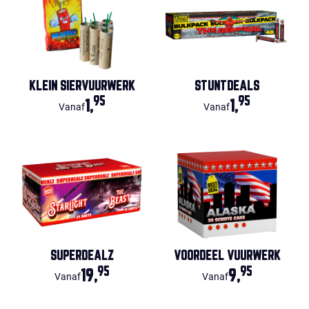
KLEIN SIERVUURWERK
STUNTDEALS
95
95
1,
1,
Vanaf
Vanaf
SUPERDEALZ
VOORDEEL VUURWERK
95
95
19,
9,
Vanaf
Vanaf