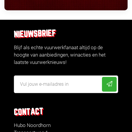
NIEUWSBRIEF
Blijf als echte vuurwerkfanaat altijd op de
hoogte van aanbiedingen, winacties en het
laatste vuurwerknieuws!
CONTACT
Hubo Noordhorn