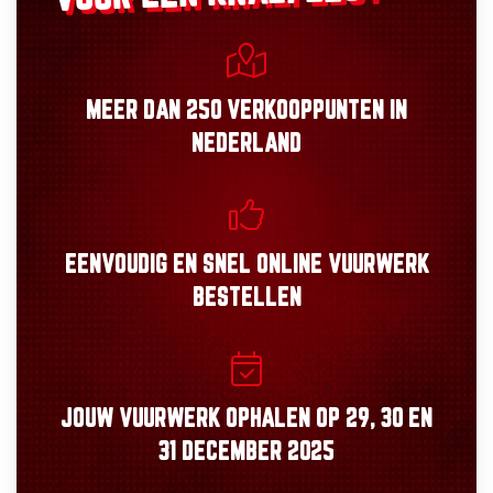
MEER DAN
250 VERKOOPPUNTEN
IN
NEDERLAND
EENVOUDIG
EN
SNEL
ONLINE VUURWERK
BESTELLEN
JOUW VUURWERK OPHALEN OP
29, 30
EN
31 DECEMBER 2025