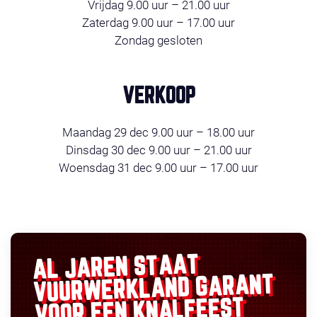
Vrijdag 9.00 uur – 21.00 uur
Zaterdag 9.00 uur – 17.00 uur
Zondag gesloten
VERKOOP
Maandag 29 dec 9.00 uur – 18.00 uur
Dinsdag 30 dec 9.00 uur – 21.00 uur
Woensdag 31 dec 9.00 uur – 17.00 uur
AL JAREN STAAT
GARANT
VUURWERKLAND
VOOR EEN KNALFEEST