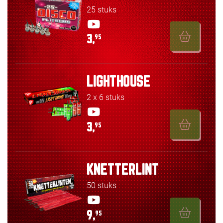
25 stuks
3,
95
LIGHTHOUSE
2 x 6 stuks
3,
95
KNETTERLINT
50 stuks
9,
95