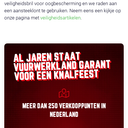
veiligheidsbril voor oogbescherming en we raden aan
een aansteeklont te gebruiken. Neem eens een kijkje op
onze pagina met
veiligheidsartikelen
.
AL JAREN STAAT
GARANT
VUURWERKLAND
VOOR EEN KNALFEEST
MEER DAN
250 VERKOOPPUNTEN
IN
NEDERLAND