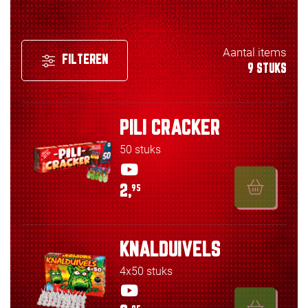
Aantal items
FILTEREN
9 STUKS
PILI CRACKER
50 stuks
2,
95
KNALDUIVELS
4x50 stuks