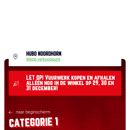
HUBO NOORDHORN
Wijzig verkooppunt
LET OP! Vuurwerk kopen en afhalen
alléén nog in de winkel op 29, 30 en
31 december!
naar beginscherm
CATEGORIE 1