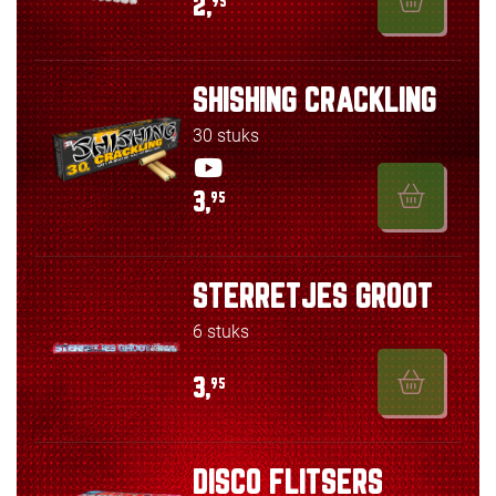
2,
95
SHISHING CRACKLING
30 stuks
3,
95
STERRETJES GROOT
6 stuks
3,
95
DISCO FLITSERS