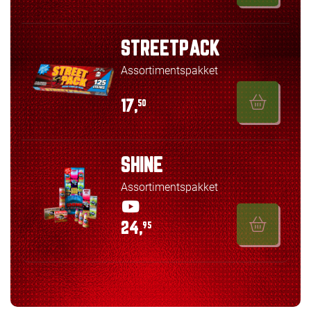
STREETPACK
Assortimentspakket
17,
50
SHINE
Assortimentspakket
24,
95