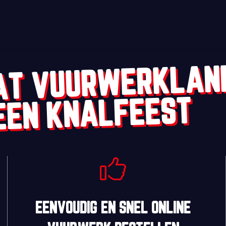
AT VUURWERKLAN
EEN KNALFEEST
EENVOUDIG
EN
SNEL
ONLINE