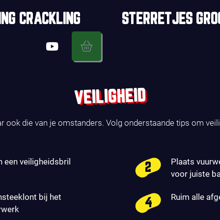
ING CRACKLING
STERRETJES GRO
VEILIGHEID
ar ook die van je omstanders. Volg onderstaande tips om veil
n een veiligheidsbril
Plaats vuurw
voor juiste b
nsteeklont bij het
Ruim alle af
rwerk