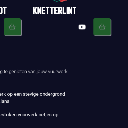
OT
KNETTERLINT
ig te genieten van jouw vuurwerk.
erk op een stevige ondergrond
alans
gestoken vuurwerk netjes op