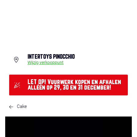
INTERTOYS PINOCCHIO
Wijzig verkooppunt
LET OP! Vuurwerk kopen en afhalen
alléén op 29, 30 en 31 december!
Cake