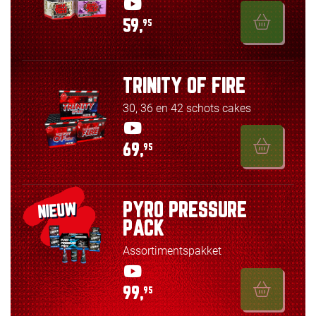
59,
95
TRINITY OF FIRE
30, 36 en 42 schots cakes
69,
95
PYRO PRESSURE
NIEUW
PACK
Assortimentspakket
99,
95