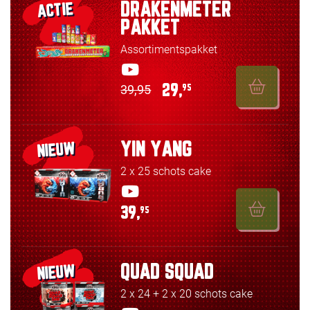
DRAKENMETER
ACTIE
PAKKET
Assortimentspakket
39,95
29,
95
YIN YANG
NIEUW
2 x 25 schots cake
39,
95
QUAD SQUAD
NIEUW
2 x 24 + 2 x 20 schots cake