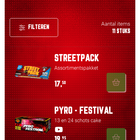
Aantal items
FILTEREN
11 STUKS
STREETPACK
Assortimentspakket
17,
50
PYRO - FESTIVAL
13 en 24 schots cake
19,
95