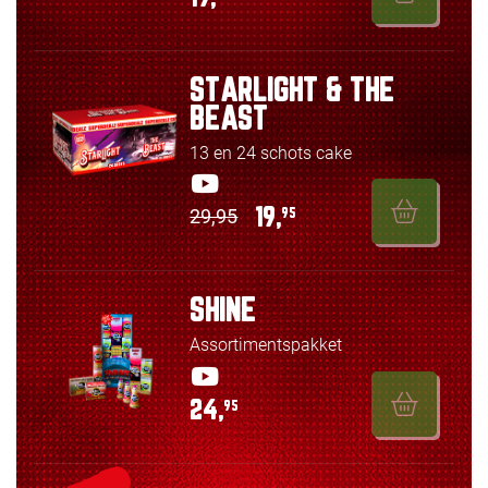
STARLIGHT & THE
BEAST
13 en 24 schots cake
29,95
19,
95
SHINE
Assortimentspakket
24,
95