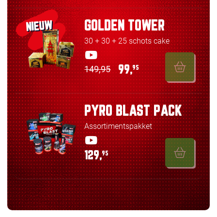
GOLDEN TOWER
NIEUW
30 + 30 + 25 schots cake
149,95
99,
95
PYRO BLAST PACK
Assortimentspakket
129,
95