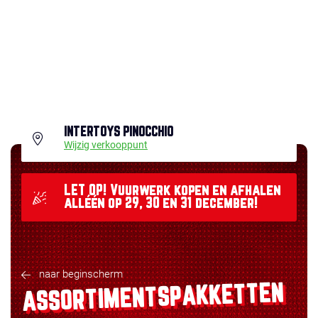
INTERTOYS PINOCCHIO
Wijzig verkooppunt
LET OP! Vuurwerk kopen en afhalen
alléén op 29, 30 en 31 december!
naar beginscherm
ASSORTIMENTSPAKKETTEN