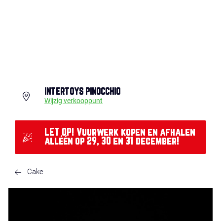
INTERTOYS PINOCCHIO
Wijzig verkooppunt
LET OP! Vuurwerk kopen en afhalen
alléén op 29, 30 en 31 december!
Cake