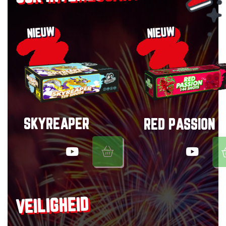
NIEUW
NIEUW
SKYREAPER
RED PASSION
VEILIGHEID