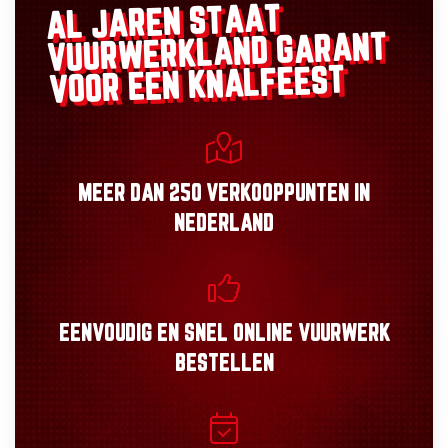
AL JAREN STAAT
GARANT
VUURWERKLAND
VOOR EEN KNALFEEST
MEER DAN
250 VERKOOPPUNTEN
IN
NEDERLAND
EENVOUDIG
EN
SNEL
ONLINE VUURWERK
BESTELLEN