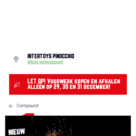
INTERTOYS PINOCCHIO
Wijzig verkooppunt
LET OP! Vuurwerk kopen en afhalen
alléén op 29, 30 en 31 december!
Compound
NIEUW