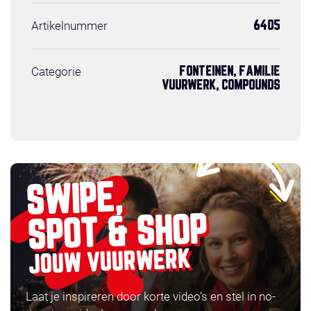
Artikelnummer
6405
Categorie
FONTEINEN, FAMILIE
VUURWERK, COMPOUNDS
SWIPE,
SPOT & SHOP
JOUW VUURWERK
Laat je inspireren door korte video’s en stel in no-