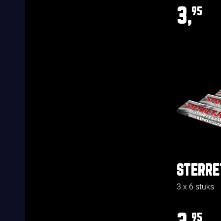
3,
95
STERRE
3 x 6 stuks
95