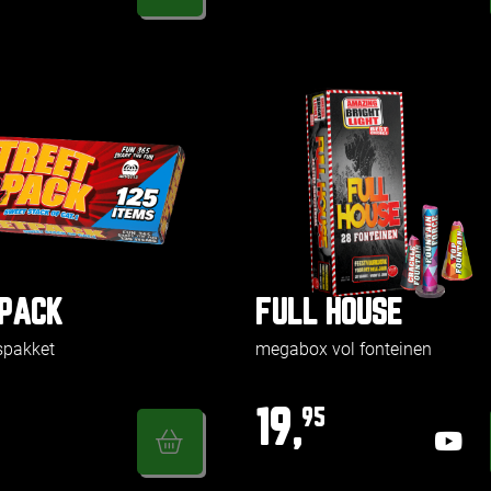
PACK
FULL HOUSE
spakket
megabox vol fonteinen
19,
95