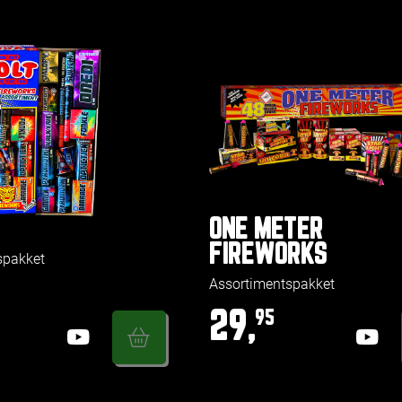
ONE METER
FIREWORKS
spakket
Assortimentspakket
29,
95