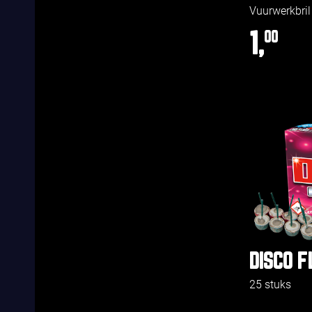
Vuurwerkbril
1,
00
DISCO F
25 stuks