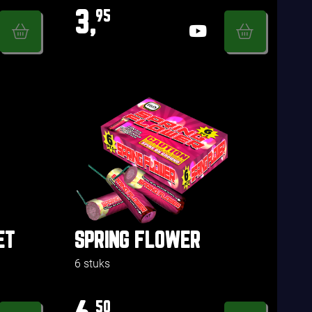
3,
95
ET
SPRING FLOWER
6 stuks
50