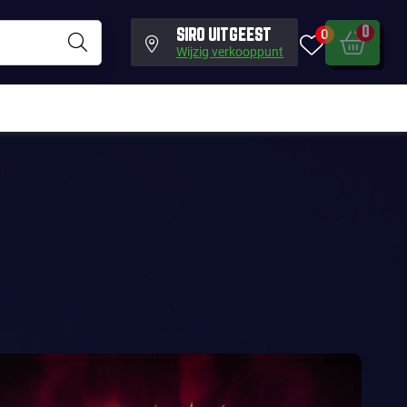
0
0
SIRO UITGEEST
Wijzig verkooppunt