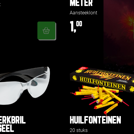
METER
t
Aansteeklont
1,
00
RKBRIL
HUILFONTEINEN
SEEL
20 stuks