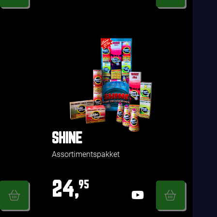
SHINE
Assortimentspakket
24,
95