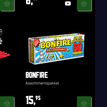
6,
BONFIRE
Assortimentspakket
15,
95