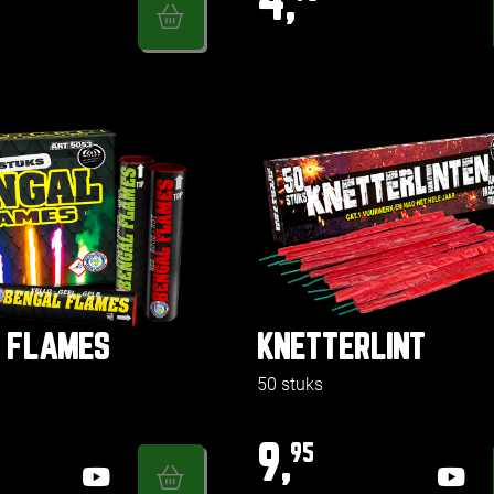
4,
 FLAMES
KNETTERLINT
50 stuks
9,
95