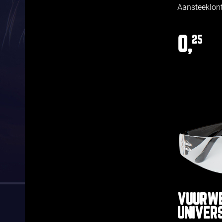
Aansteeklon
0,
25
VUURWE
UNIVER