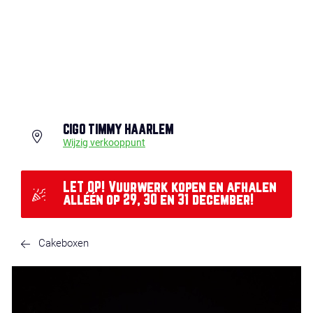
CIGO TIMMY HAARLEM
Wijzig verkooppunt
LET OP! Vuurwerk kopen en afhalen
alléén op 29, 30 en 31 december!
Cakeboxen