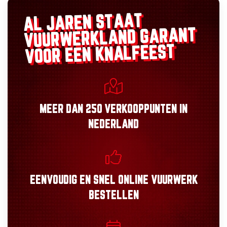
AL JAREN STAAT
GARANT
VUURWERKLAND
VOOR EEN KNALFEEST
MEER DAN
250 VERKOOPPUNTEN
IN
NEDERLAND
EENVOUDIG
EN
SNEL
ONLINE VUURWERK
BESTELLEN