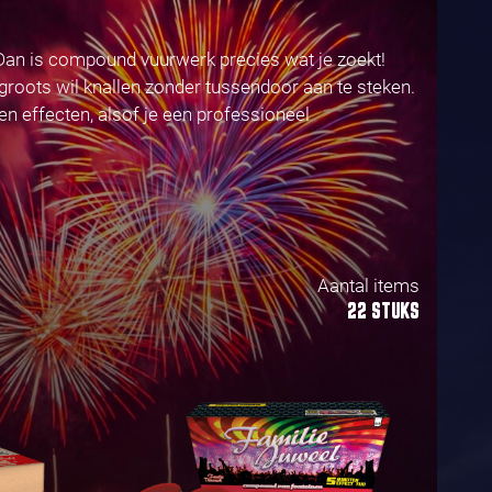
 Dan is compound vuurwerk precies wat je zoekt!
groots wil knallen zonder tussendoor aan te steken.
en effecten, alsof je een professioneel
Aantal items
22 STUKS