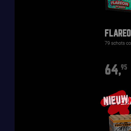
FLAREO
79 schots 
64,
95
NIEUW