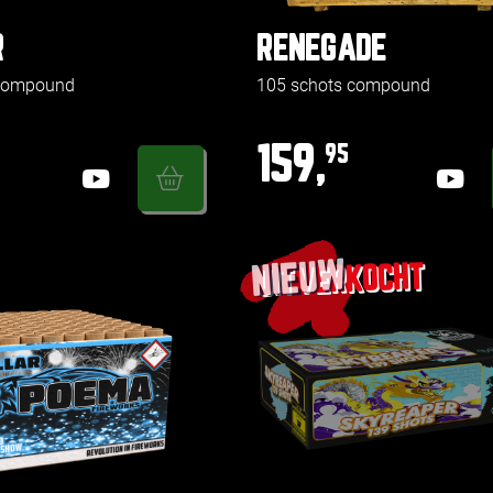
R
RENEGADE
 compound
105 schots compound
159,
95
NIEUW