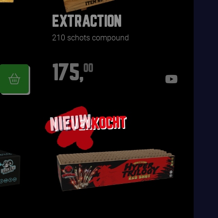
EXTRACTION
210 schots compound
175,
00
NIEUW