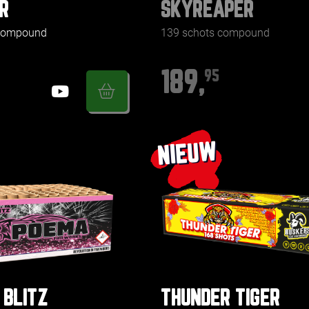
R
SKYREAPER
 compound
139 schots compound
189,
95
NIEUW
 BLITZ
THUNDER TIGER