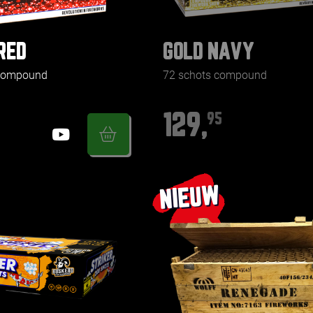
RED
GOLD NAVY
 compound
72 schots compound
129,
95
NIEUW