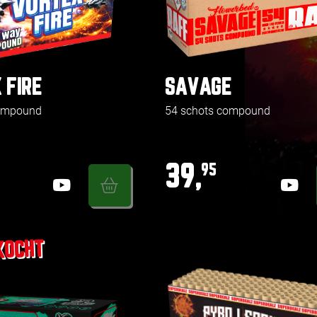
 FIRE
SAVAGE
compound
54 schots compound
39,
95