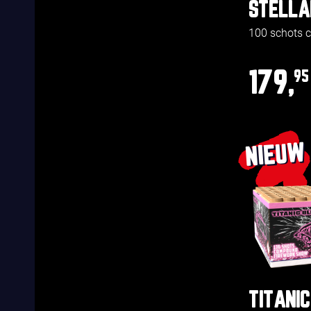
STELLA
100 schots
179,
95
NIEUW
TITANIC