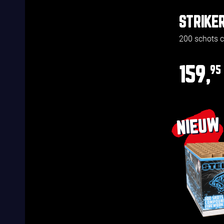
STRIKE
200 schots
159,
95
NIEUW