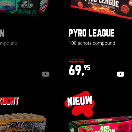
PYRO LEAGUE
N
108 schots compound
compound
139,90
69,
95
NIEUW