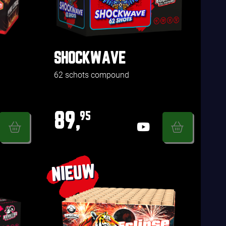
SHOCKWAVE
62 schots compound
89,
95
NIEUW