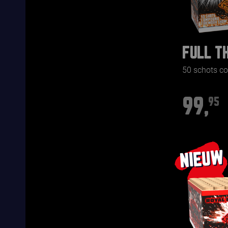
FULL T
50 schots 
99,
95
NIEUW