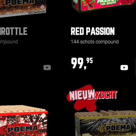
HROTTLE
RED PASSION
compound
144 schots compound
99,
95
NIEUW