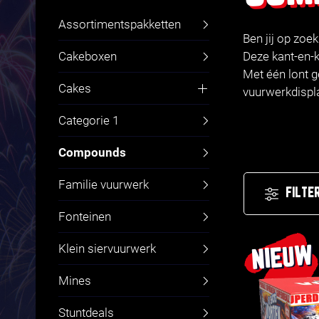
Assortimentspakketten
Ben jij op zoe
Cakeboxen
Deze kant-en-k
Met één lont g
Cakes
vuurwerkdisplay
Fluitcakes
Categorie 1
Compounds
Familie vuurwerk
FILTE
Fonteinen
Klein siervuurwerk
NIEUW
Mines
Stuntdeals