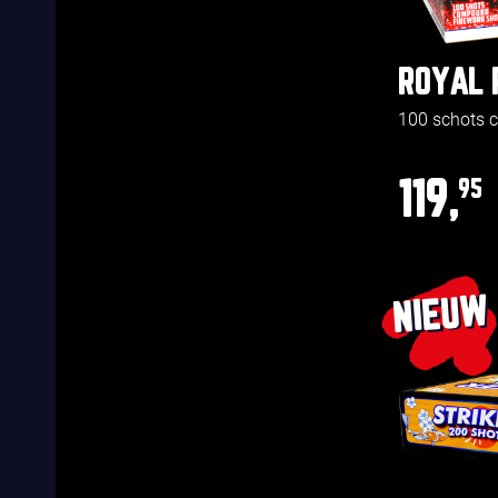
ROYAL 
100 schots
119,
95
NIEUW