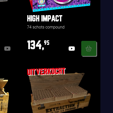
HIGH IMPACT
74 schots compound
134,
95