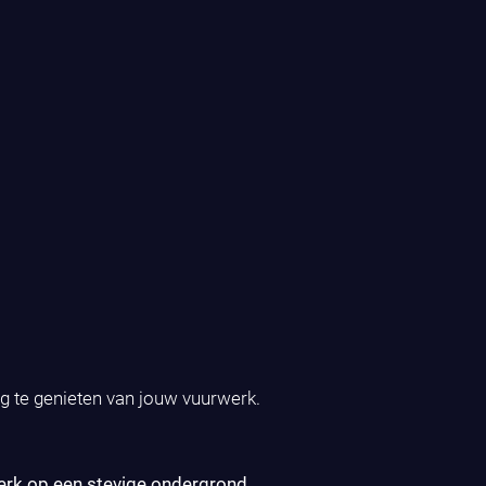
ig te genieten van jouw vuurwerk.
erk op een stevige ondergrond