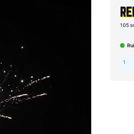
RE
105 s
Ru