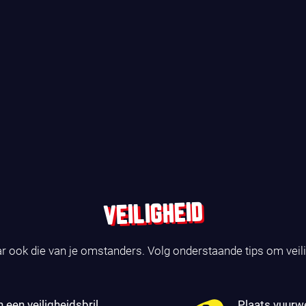
VEILIGHEID
ar ook die van je omstanders. Volg onderstaande tips om veil
n een veiligheidsbril
Plaats vuurw