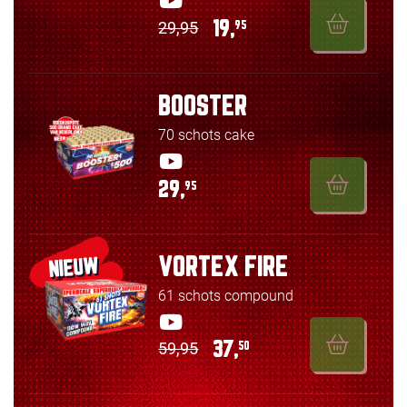
29,95
19,
95
BOOSTER
70 schots cake
29,
95
VORTEX FIRE
NIEUW
61 schots compound
59,95
37,
50