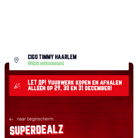
CIGO TIMMY HAARLEM
Wijzig verkooppunt
LET OP! Vuurwerk kopen en afhalen
alléén op 29, 30 en 31 december!
naar beginscherm
SUPERDEALZ