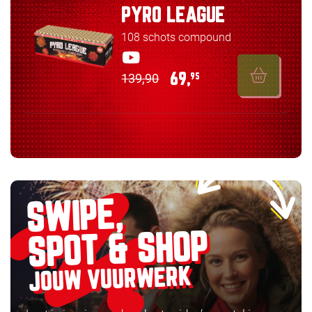
PYRO LEAGUE
108 schots compound
139,90
69,
95
SWIPE,
SPOT & SHOP
JOUW VUURWERK