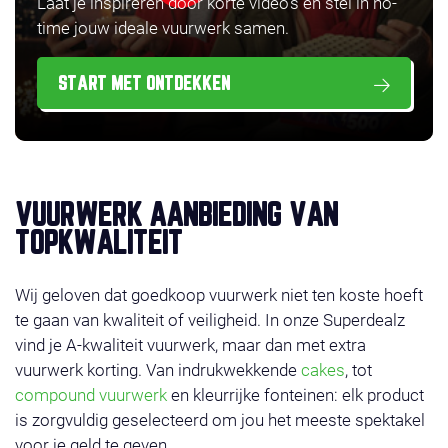
Laat je inspireren door korte video’s en stel in no-
time jouw ideale vuurwerk samen.
START MET ONTDEKKEN
VUURWERK AANBIEDING VAN
TOPKWALITEIT
Wij geloven dat goedkoop vuurwerk niet ten koste hoeft
te gaan van kwaliteit of veiligheid. In onze Superdealz
vind je A-kwaliteit vuurwerk, maar dan met extra
vuurwerk korting. Van indrukwekkende
cakes
, tot
compound vuurwerk
en kleurrijke fonteinen: elk product
is zorgvuldig geselecteerd om jou het meeste spektakel
voor je geld te geven.