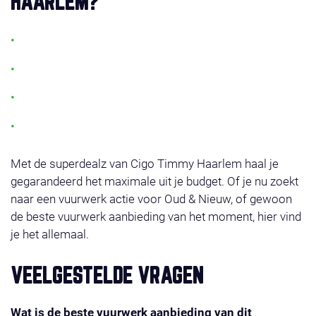
HAARLEM?
Altijd de laagste prijs voor topkwaliteit vuurwerk
Meer dan 250 afhaalpunten door heel Nederland
100% veilig en gecertificeerd vuurwerk
Regelmatig nieuwe vuurwerk acties en combideals
Met de superdealz van Cigo Timmy Haarlem haal je
gegarandeerd het maximale uit je budget. Of je nu zoekt
naar een vuurwerk actie voor Oud & Nieuw, of gewoon
de beste vuurwerk aanbieding van het moment, hier vind
je het allemaal.
VEELGESTELDE VRAGEN
Wat is de beste vuurwerk aanbieding van dit