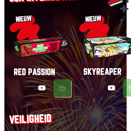
NIEUW
NIEUW
SKYREAPER
RED PASSION
VEILIGHEID