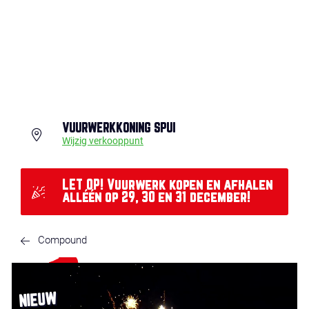
VUURWERKKONING SPUI
Wijzig verkooppunt
LET OP! Vuurwerk kopen en afhalen
alléén op 29, 30 en 31 december!
Compound
NIEUW