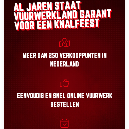
AL JAREN STAAT
GARANT
VUURWERKLAND
VOOR EEN KNALFEEST
MEER DAN
250 VERKOOPPUNTEN
IN
NEDERLAND
EENVOUDIG
EN
SNEL
ONLINE VUURWERK
BESTELLEN