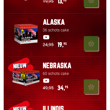
19,95
13,
95
ALASKA
36 schots cake
24,95
19,
95
NEBRASKA
NIEUW
60 schots cake
49,95
34,
95
ILLINOIS
NIEUW