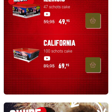
47 schots cake
59,95
49,
95
CALIFORNIA
100 schots cake
89,95
69,
95