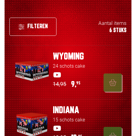
Aantal items
FILTEREN
6 STUKS
WYOMING
24 schots cake
14,95
9,
95
INDIANA
15 schots cake