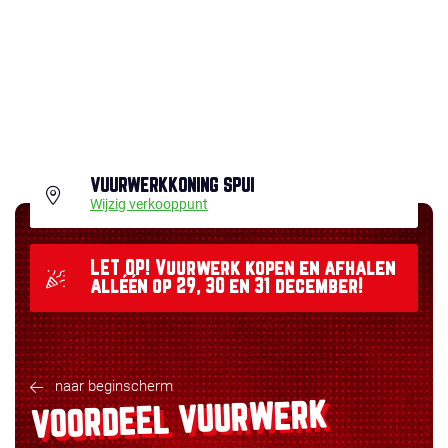
VUURWERKKONING SPUI
Wijzig verkooppunt
LET OP! Vuurwerk kopen en afhalen
alléén op 29, 30 en 31 december!
naar beginscherm
VOORDEEL VUURWERK