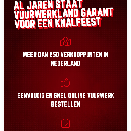
AL JAREN STAAT
GARANT
VUURWERKLAND
VOOR EEN KNALFEEST
MEER DAN
250 VERKOOPPUNTEN
IN
NEDERLAND
EENVOUDIG
EN
SNEL
ONLINE VUURWERK
BESTELLEN