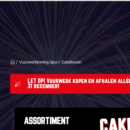
Vuurwerkkoning Spui
Cakeboxen
LET OP! Vuurwerk kopen en afhalen alléé
31 december!
CAK
ASSORTIMENT