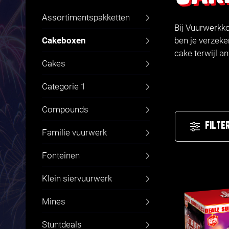
Assortimentspakketten
Bij Vuurwerkko
Cakeboxen
ben je verzeke
cake terwijl a
Cakes
Categorie 1
Compounds
FILTE
Familie vuurwerk
Fonteinen
Klein siervuurwerk
Mines
Stuntdeals