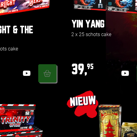
YIN YANG
GHT & THE
2 x 25 schots cake
ots cake
39,
95
NIEUW