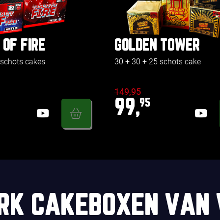
 OF FIRE
GOLDEN TOWER
 schots cakes
30 + 30 + 25 schots cake
149,95
99,
95
RK CAKEBOXEN VAN