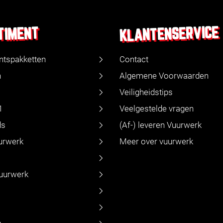
KLANTENSERVICE
TIMENT
ntspakketten
Contact
n
Algemene Voorwaarden
Veiligheidstips
1
Veelgestelde vragen
ds
(Af-) leveren Vuurwerk
urwerk
Meer over vuurwerk
vuurwerk