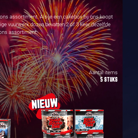
ons assortiment. Als je een cakebox bij ons koopt
ige vuurwerk dozen bevatten 2 of 3 keer dezelfde
 ons assortiment.
Aantal items
5 STUKS
NIEUW