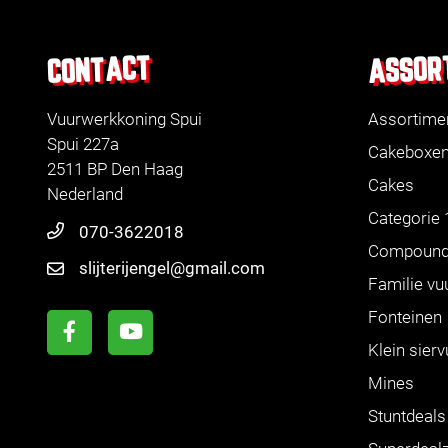
ASSOR
CONTACT
Vuurwerkkoning Spui
Assortime
Spui 227a
Cakeboxe
2511 BP Den Haag
Cakes
Nederland
Categorie 
070-3622018
Compoun
slijterijengel@gmail.com
Familie vu
Fonteinen
Klein sier
Mines
Stuntdeals