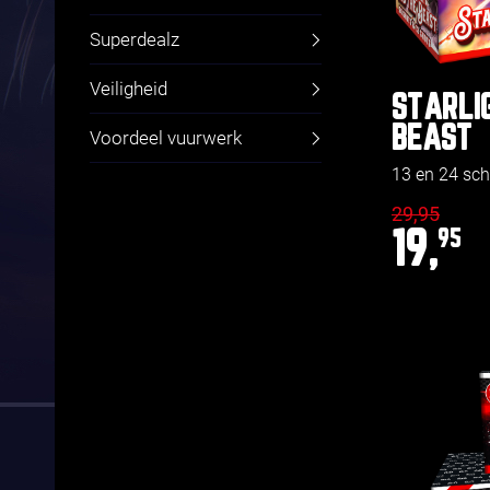
Superdealz
Veiligheid
STARLI
BEAST
Voordeel vuurwerk
13 en 24 sch
29,95
19,
95