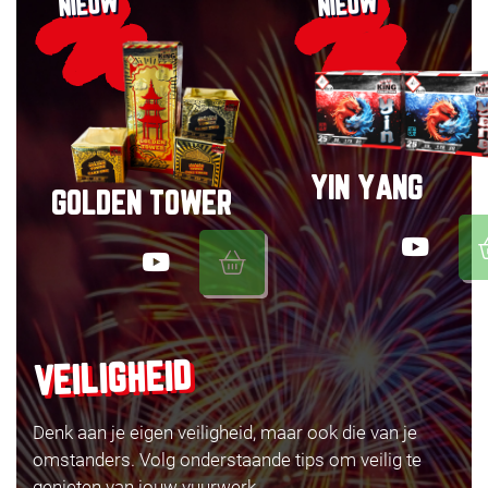
NIEUW
NIEUW
YIN YANG
GOLDEN TOWER
VEILIGHEID
Denk aan je eigen veiligheid, maar ook die van je
omstanders. Volg onderstaande tips om veilig te
genieten van jouw vuurwerk.