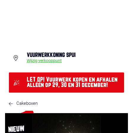
VUURWERKKONING SPUI
Wijzig verkooppunt
LET OP! Vuurwerk kopen en afhalen
alléén op 29, 30 en 31 december!
Cakeboxen
NIEUW