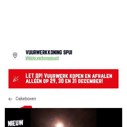
VUURWERKKONING SPUI
Wijzig verkooppunt
LET OP! Vuurwerk kopen en afhalen
alléén op 29, 30 en 31 december!
Cakeboxen
NIEUW