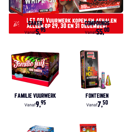
LET OP! Vuurwerk kopen en afhalen
CAKES
COMPOUNDS
alléén op 29, 30 en 31 december!
95
00
5,
55,
Vanaf
Vanaf
FAMILIE VUURWERK
FONTEINEN
95
50
9,
7,
Vanaf
Vanaf