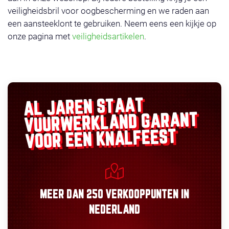
veiligheidsbril voor oogbescherming en we raden aan
een aansteeklont te gebruiken. Neem eens een kijkje op
onze pagina met
veiligheidsartikelen
.
AL JAREN STAAT
GARANT
VUURWERKLAND
VOOR EEN KNALFEEST
MEER DAN
250 VERKOOPPUNTEN
IN
NEDERLAND