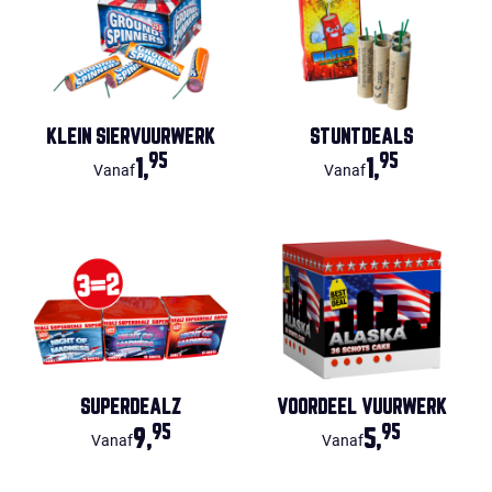
KLEIN SIERVUURWERK
STUNTDEALS
95
95
1,
1,
Vanaf
Vanaf
SUPERDEALZ
VOORDEEL VUURWERK
95
95
9,
5,
Vanaf
Vanaf