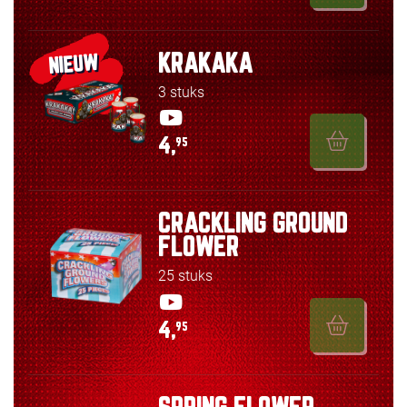
KRAKAKA
NIEUW
3 stuks
4,
95
CRACKLING GROUND
FLOWER
25 stuks
4,
95