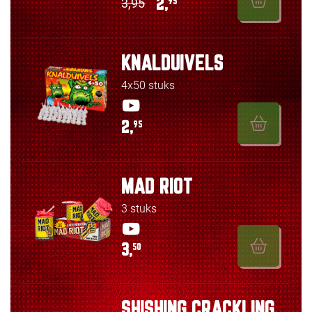
3,95
2,
95
KNALDUIVELS
4x50 stuks
2,
95
MAD RIOT
3 stuks
3,
50
SHISHING CRACKLING