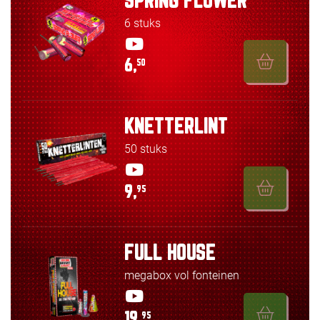
SPRING FLOWER
6 stuks
6,
50
KNETTERLINT
50 stuks
9,
95
FULL HOUSE
megabox vol fonteinen
19,
95