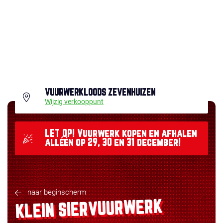
VUURWERKLOODS ZEVENHUIZEN
Wijzig verkooppunt
LET OP! Vuurwerk kopen en afhalen
alléén op 29, 30 en 31 december!
naar beginscherm
KLEIN SIERVUURWERK