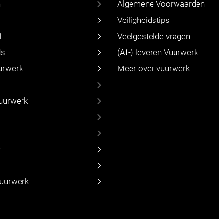
n
Algemene Voorwaarden
Veiligheidstips
1
Veelgestelde vragen
ds
(Af-) leveren Vuurwerk
urwerk
Meer over vuurwerk
vuurwerk
z
vuurwerk