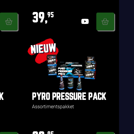
39,
95
NIEUW
K
PYRO PRESSURE PACK
Assortimentspakket