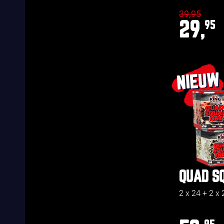
39,95
29,
95
NIEUW
QUAD S
2 x 24 + 2 x