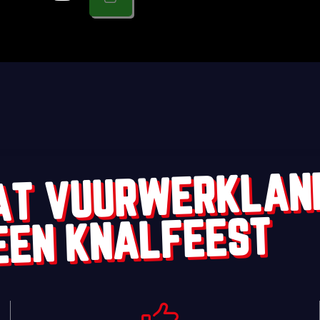
AT VUURWERKLAN
EEN KNALFEEST