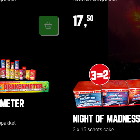
17,
50
NMETER
NIGHT OF MADNESS
spakket
3 x 15 schots cake