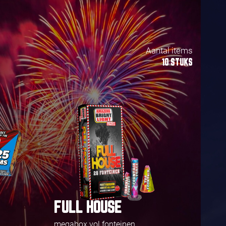
Aantal items
10 STUKS
FULL HOUSE
megabox vol fonteinen