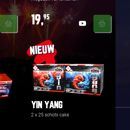
19,
95
NIEUW
YIN YANG
2 x 25 schots cake