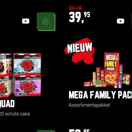
59,95
39,
95
NIEUW
MEGA FAMILY PAC
QUAD
Assortimentspakket
 20 schots cake