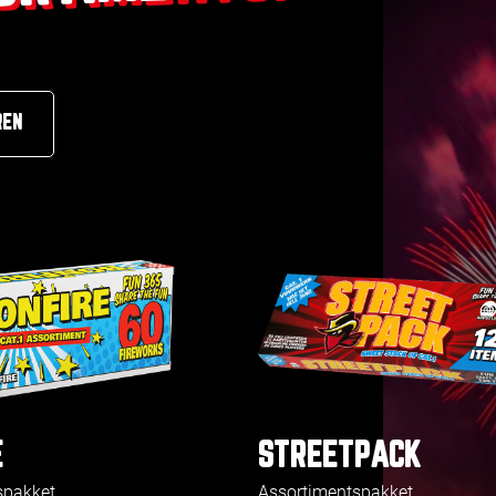
REN
E
STREETPACK
spakket
Assortimentspakket