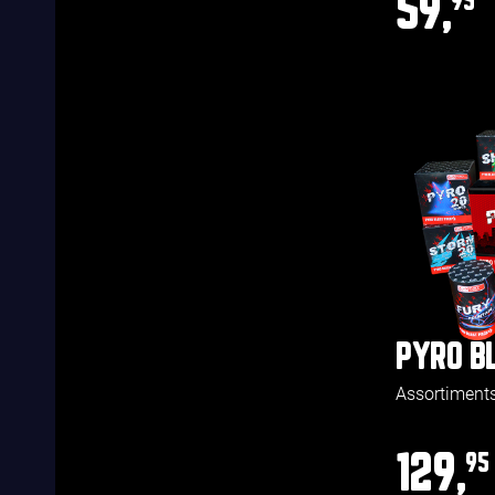
59,
95
PYRO B
Assortiment
129,
95