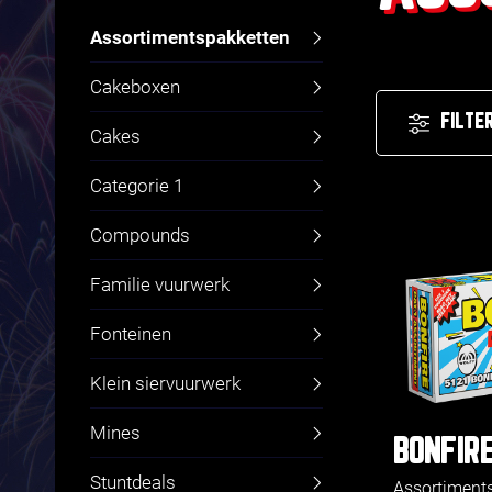
Assortimentspakketten
Cakeboxen
FILTE
Cakes
Categorie 1
Compounds
Familie vuurwerk
Fonteinen
Klein siervuurwerk
Mines
BONFIR
Stuntdeals
Assortiment