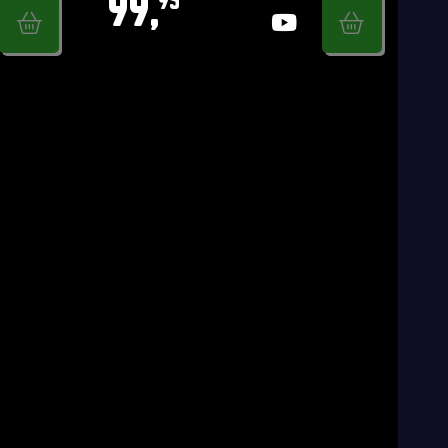
99,
95