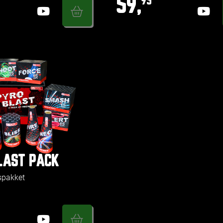
59,
95
LAST PACK
spakket