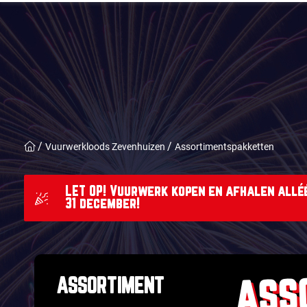
Vuurwerkloods Zevenhuizen
Assortimentspakketten
LET OP! Vuurwerk kopen en afhalen alléé
31 december!
ASS
ASSORTIMENT