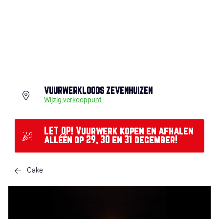
VUURWERKLOODS ZEVENHUIZEN
Wijzig verkooppunt
LET OP! Vuurwerk kopen en afhalen
alléén op 29, 30 en 31 december!
Cake