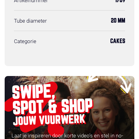
Artikelnummer
1709
Tube diameter
20 MM
Categorie
CAKES
SWIPE,
SPOT & SHOP
JOUW VUURWERK
Laat je inspireren door korte video’s en stel in no-