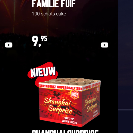
FAMILIE FUIF
100 schots cake
9,
95
NIEUW