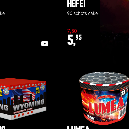
HEFEI
ake
96 schots cake
7,50
5,
95