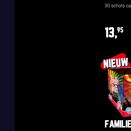
30 schots c
13,
95
NIEUW
FAMILIE