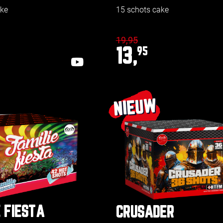
ake
15 schots cake
19,95
13,
95
NIEUW
 FIESTA
CRUSADER