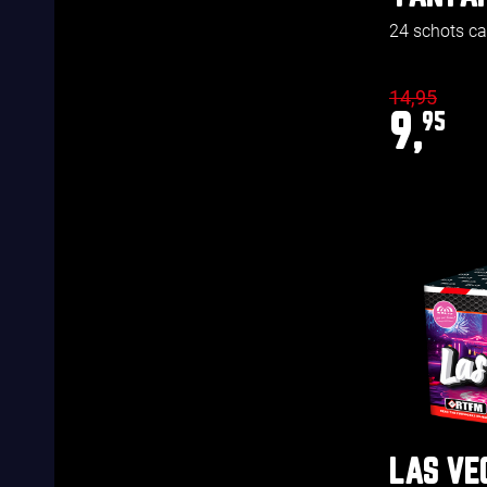
24 schots c
14,95
9,
95
LAS VE