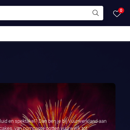
0
eluid en spektakel? Dan ben je bij Vuurwerkland aan
k cakes, van compacte potten vuurwerk tot