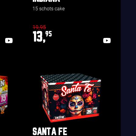
15 schots cake
19,95
13,
95
SANTA FE