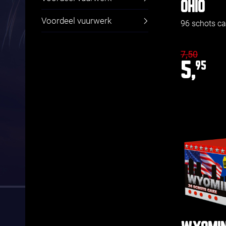
OHIO
Voordeel vuurwerk
96 schots c
7,50
5,
95