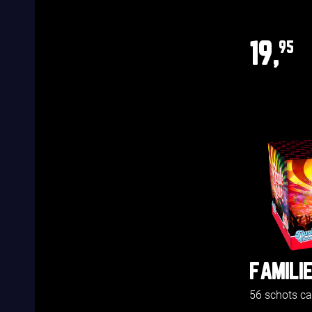
19,
95
FAMILI
56 schots c