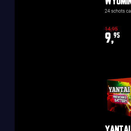
WYOMI
24 schots c
14,95
9,
95
YANTAI