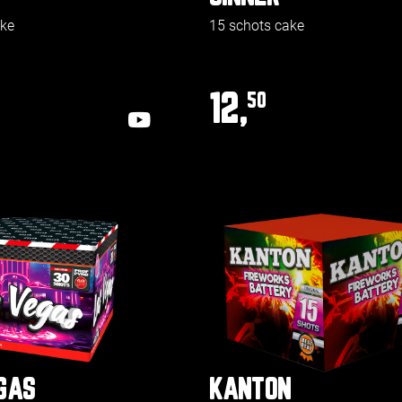
ake
15 schots cake
12,
50
GAS
KANTON