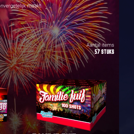
nvergetelijk maakt.
Aantal items
57 STUKS