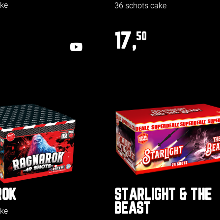
ake
36 schots cake
17,
50
ROK
STARLIGHT & THE
BEAST
ake