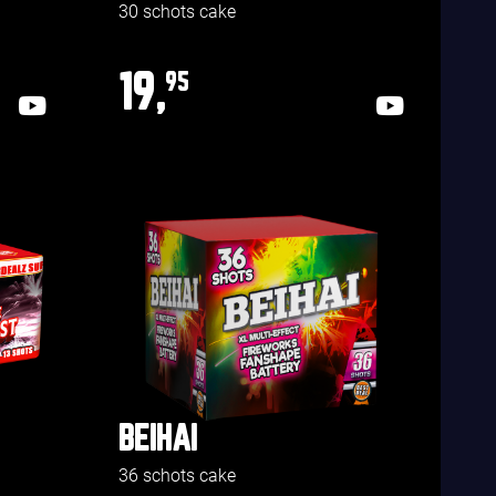
30 schots cake
19,
95
BEIHAI
36 schots cake