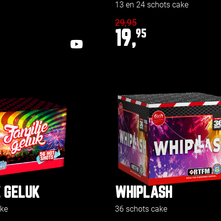
13 en 24 schots cake
29,95
19,
95
E GELUK
WHIPLASH
ake
36 schots cake