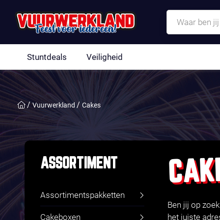
Stuntdeals
Veiligheid
Vuurwerkland
Cakes
CAK
ASSORTIMENT
Assortimentspakketten
Ben jij op zoe
Cakeboxen
het juiste adr