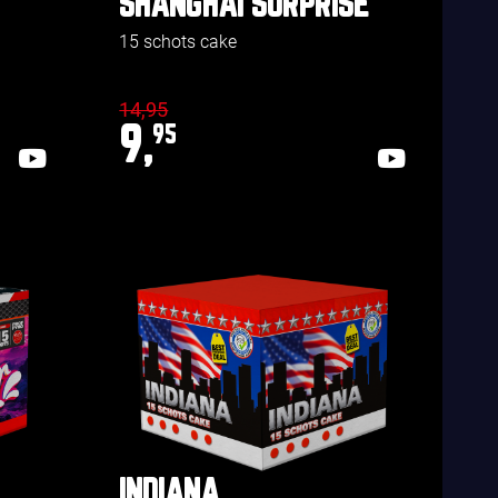
SHANGHAI SURPRISE
15 schots cake
14,95
9,
95
INDIANA