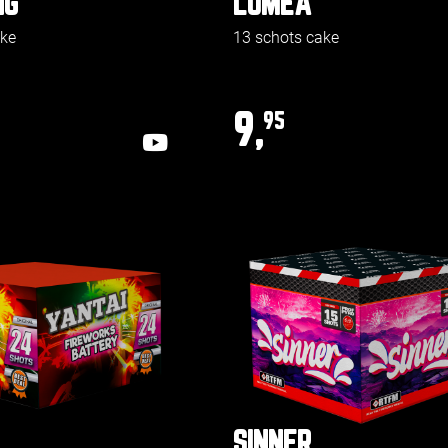
NG
LUMEA
ake
13 schots cake
9,
95
SINNER