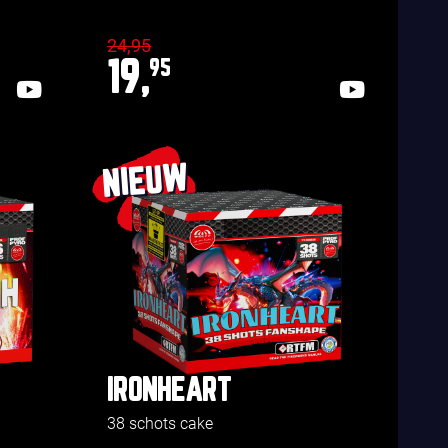
24,95
19,
95
NIEUW
IRONHEART
38 schots cake