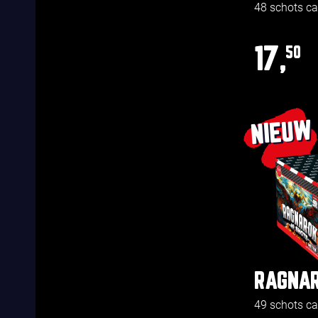
48 schots c
17,
50
NIEUW
RAGNA
49 schots c