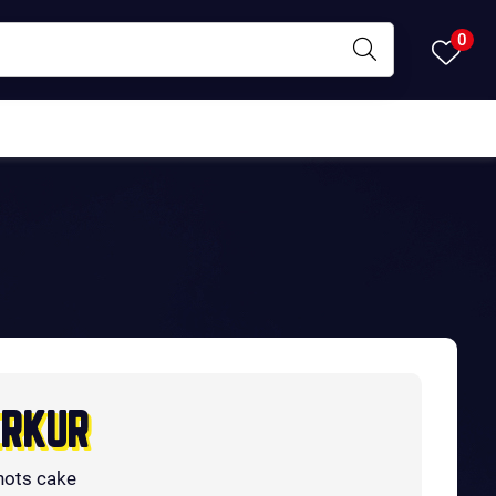
0
RKUR
hots cake