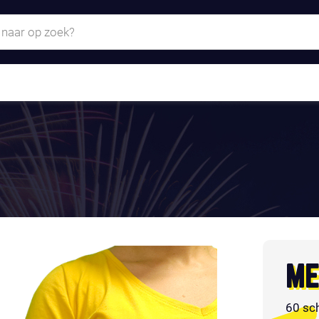
ME
60 sc