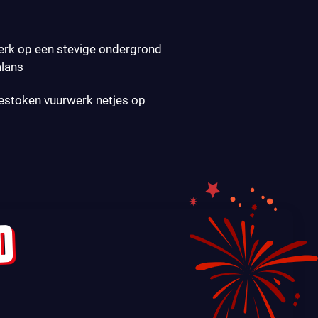
erk op een stevige ondergrond
alans
gestoken vuurwerk netjes op
D