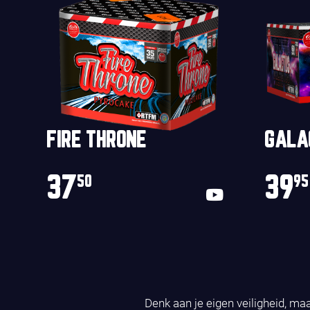
FIRE THRONE
GALA
37
39
50
95
Denk aan je eigen veiligheid, ma