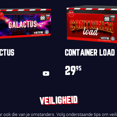
CTUS
CONTAINER LOAD
29
95
VEILIGHEID
ar ook die van je omstanders. Volg onderstaande tips om veil