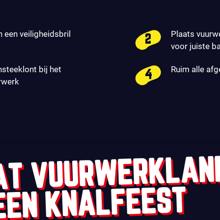
n een veiligheidsbril
Plaats vuurw
voor juiste b
nsteeklont bij het
Ruim alle af
rwerk
AT VUURWERKLAN
EEN KNALFEEST