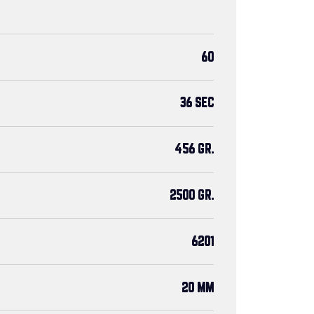
60
36 SEC
456 GR.
2500 GR.
6201
20 MM