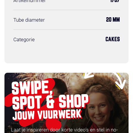
Artikelnummer
1707
Tube diameter
20 MM
Categorie
CAKES
SWIPE,
SPOT & SHOP
JOUW VUURWERK
Laat je inspireren door korte video’s en stel in no-