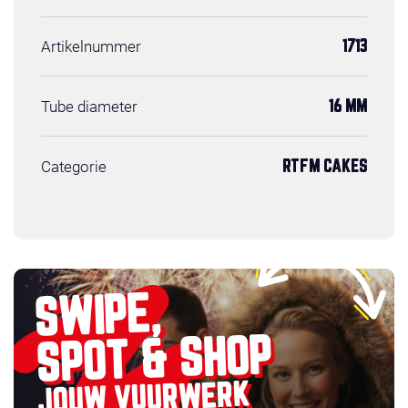
Artikelnummer
1713
Tube diameter
16 MM
Categorie
RTFM CAKES
SWIPE,
SPOT & SHOP
JOUW VUURWERK