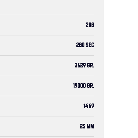
288
280 SEC
3629 GR.
19000 GR.
1469
25 MM