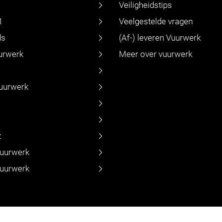
Veiligheidstips
1
Veelgestelde vragen
ds
(Af-) leveren Vuurwerk
urwerk
Meer over vuurwerk
vuurwerk
z
vuurwerk
vuurwerk