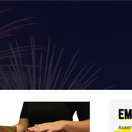
EM
Assor