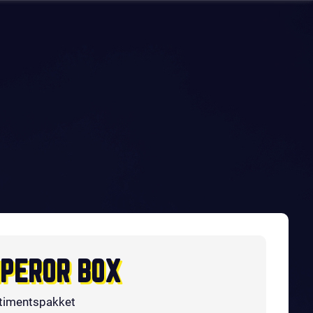
PEROR BOX
timentspakket