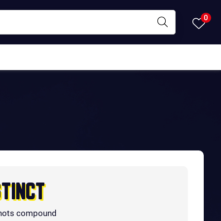
0
STINCT
hots compound