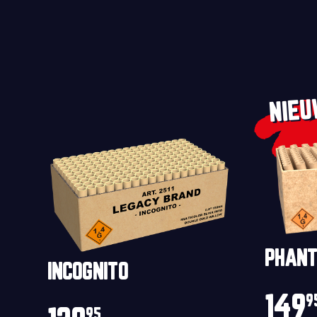
NIE
PHANT
INCOGNITO
149
9
95