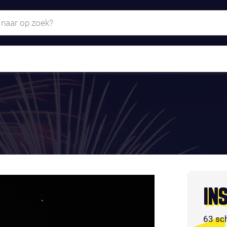
IN
63 sc