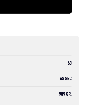
63
62 SEC
989 GR.