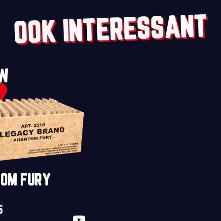
OOK INTERESSANT
UW
OM FURY
5