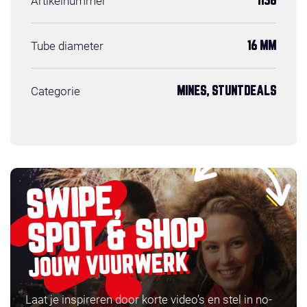
Artikelnummer
1156
Tube diameter
16 MM
Categorie
MINES, STUNTDEALS
SWIPE,
SPOT & SHOP
JOUW VUURWERK
Laat je inspireren door korte video’s en stel in no-