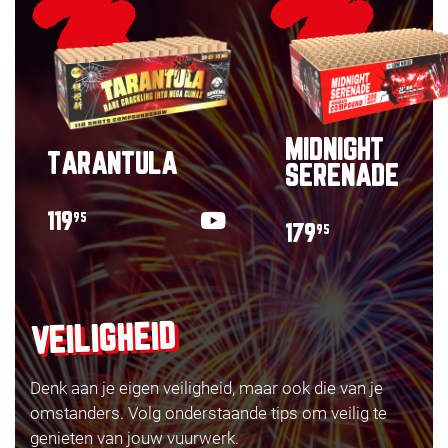
MIDNIGHT
TARANTULA
SERENADE
119
95
179
95
VEILIGHEID
Denk aan je eigen veiligheid, maar ook die van je
omstanders. Volg onderstaande tips om veilig te
genieten van jouw vuurwerk.