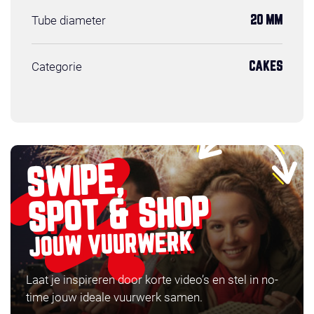
Tube diameter
20 MM
Categorie
CAKES
SWIPE,
SPOT & SHOP
JOUW VUURWERK
Laat je inspireren door korte video’s en stel in no-
time jouw ideale vuurwerk samen.