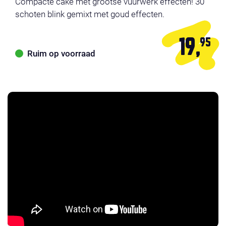
Compacte cake met grootse vuurwerk effecten! 30
schoten blink gemixt met goud effecten.
19,
95
Ruim op voorraad