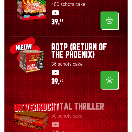
480 schots cake
39,
95
ROTP (RETURN OF
NIEUW
THE PHOENIX)
36 schots cake
39,
95
TOTAL THRILLER
50 schots cake