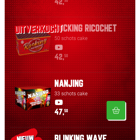
42,
50
ROCKING RICOCHET
50 schots cake
42,
50
NANJING
33 schots cake
47,
50
BLINKING WAVE
NIEUW