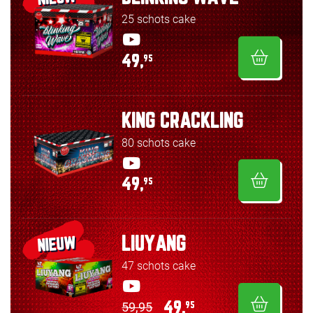
25 schots cake
49,
95
KING CRACKLING
80 schots cake
49,
95
LIUYANG
NIEUW
47 schots cake
59,95
49,
95