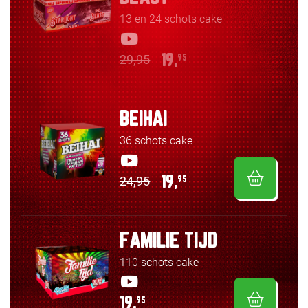
13 en 24 schots cake
29,95
19,
95
BEIHAI
36 schots cake
24,95
19,
95
FAMILIE TIJD
110 schots cake
19,
95