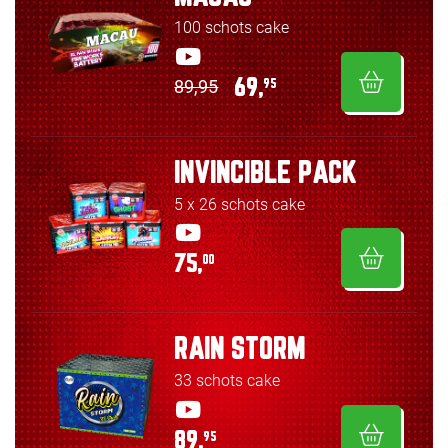
100 schots cake
89,95
69,
95
INVINCIBLE PACK
5 x 26 schots cake
75,
00
RAIN STORM
33 schots cake
89,
95