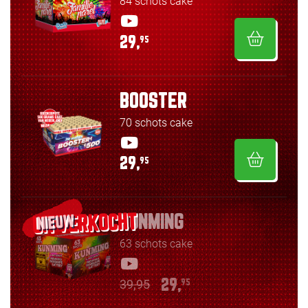
84 schots cake
29,
95
BOOSTER
70 schots cake
29,
95
KUNMING
NIEUW
63 schots cake
39,95
29,
95