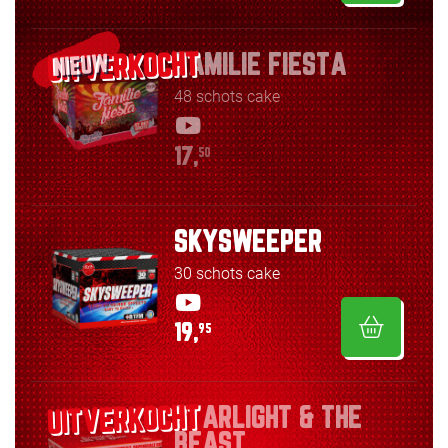
FAMILIE FIESTA
NIEUW
48 schots cake
17,
50
SKYSWEEPER
30 schots cake
19,
95
STARLIGHT & THE
BEAST