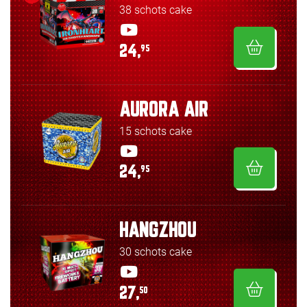
38 schots cake
24,
95
AURORA AIR
15 schots cake
24,
95
HANGZHOU
30 schots cake
27,
50