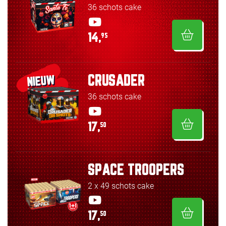
36 schots cake
14,
95
CRUSADER
NIEUW
36 schots cake
17,
50
SPACE TROOPERS
2 x 49 schots cake
17,
50