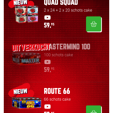
QUAD SQUAD
NIEUW
2 x 24 + 2 x 20 schots cake
59,
95
MASTERMIND 100
100 schots cake
59,
95
ROUTE 66
NIEUW
66 schots cake