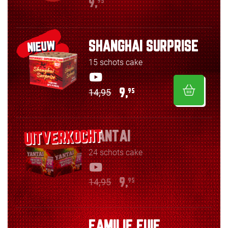
9,
95
SHANGHAI SURPRISE
NIEUW
15 schots cake
14,95
9,
95
YANTAI
24 schots cake
14,95
9,
95
FAMILIE FUIF