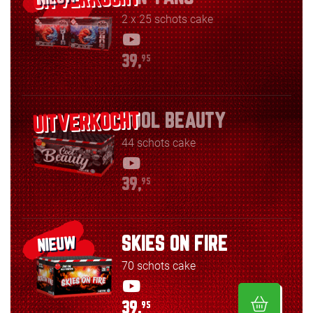
2 x 25 schots cake
39,
95
COOL BEAUTY
44 schots cake
39,
95
SKIES ON FIRE
NIEUW
70 schots cake
39,
95