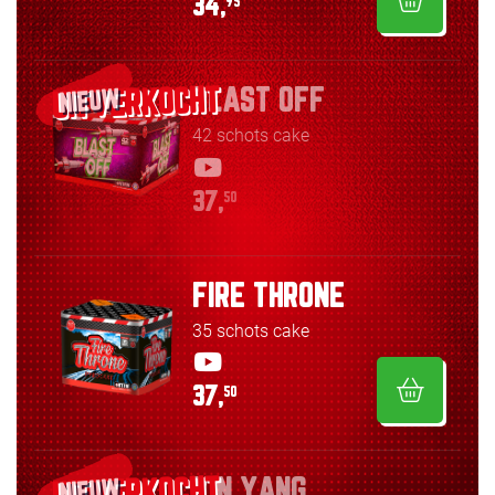
34,
95
BLAST OFF
NIEUW
42 schots cake
37,
50
FIRE THRONE
35 schots cake
37,
50
YIN YANG
NIEUW