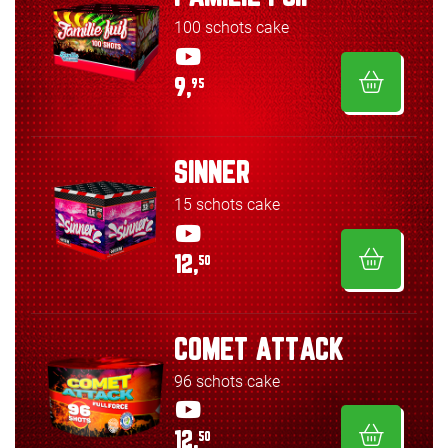
100 schots cake
9,
95
SINNER
15 schots cake
12,
50
COMET ATTACK
96 schots cake
12,
50