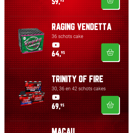
59,
95
RAGING VENDETTA
36 schots cake
64,
95
TRINITY OF FIRE
30, 36 en 42 schots cakes
69,
95
MACAU