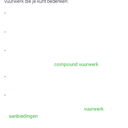
vuurwerk die je kunt bedenken:
Single shots cakes: gericht vuurwerk dat telkens één
prachtige burst afvuurt.
Multi-effect cakes: een combinatie van kleuren,
knallen en glitterende sterren.
Compound cakes: meerdere cakes aan elkaar
verbonden voor één lange show, tot wel 500 shots
vuurwerk! Bekijk ons
compound vuurwerk
.
Potten vuurwerk: compact, veilig en ideaal voor in
elke tuin of straatshow.
Vuurwerk cake pakketten: slim samengestelde sets
met meerdere cakes voor maximale afwisseling en
voordeel. Bekijk hiervoor ook onze
vuurwerk
aanbiedingen
.