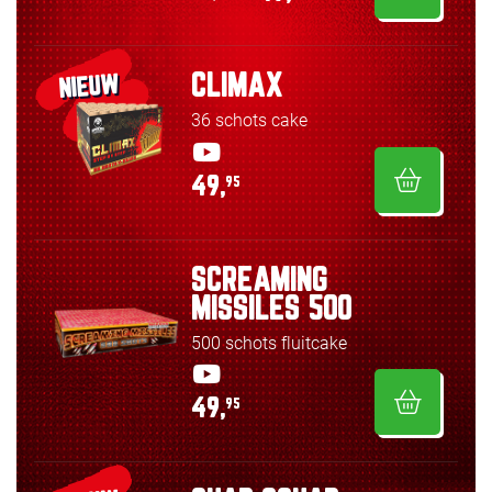
CLIMAX
NIEUW
36 schots cake
49,
95
SCREAMING
MISSILES 500
500 schots fluitcake
49,
95