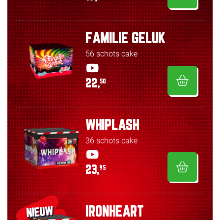
FAMILIE GELUK
56 schots cake
22,
50
WHIPLASH
36 schots cake
23,
95
IRONHEART
NIEUW