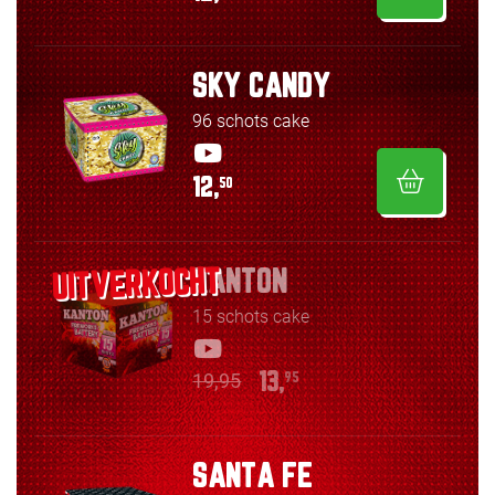
SKY CANDY
96 schots cake
12,
50
KANTON
15 schots cake
19,95
13,
95
SANTA FE