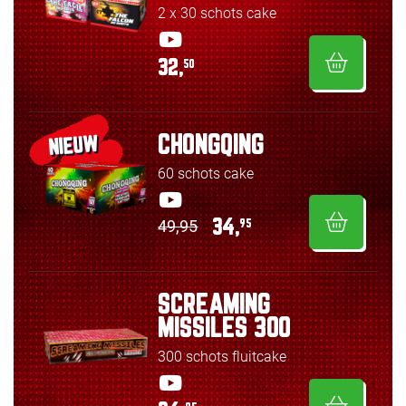
2 x 30 schots cake
32,
50
CHONGQING
NIEUW
60 schots cake
49,95
34,
95
SCREAMING
MISSILES 300
300 schots fluitcake