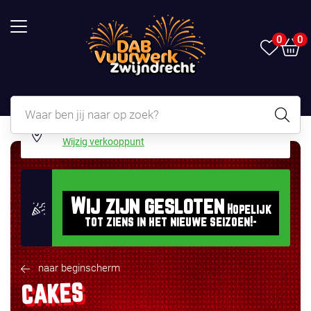
0
0
DAB VUURWERK ZWIJNDRECHT
Wijzig verkooppunt
Wij zijn gesloten
Hopelijk
tot ziens in het nieuwe seizoen!-
naar beginscherm
CAKES