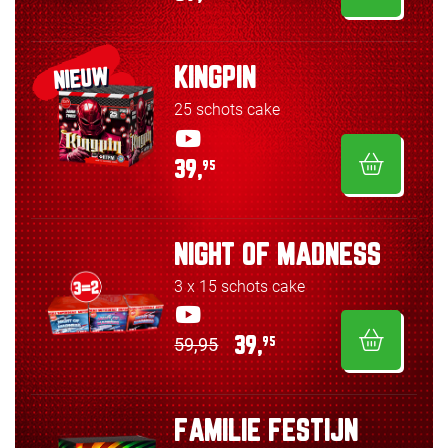
KINGPIN
NIEUW
25 schots cake
39,
95
NIGHT OF MADNESS
3 x 15 schots cake
59,95
39,
95
FAMILIE FESTIJN