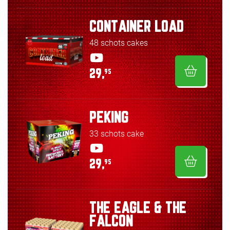
CONTAINER LOAD
48 schots cakes
29,
95
PEKING
33 schots cake
29,
95
THE EAGLE & THE
FALCON