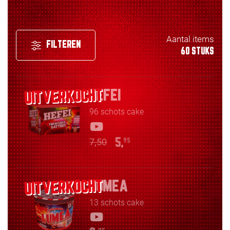
Aantal items
FILTEREN
60 STUKS
HEFEI
96 schots cake
7,50
5,
95
LUMEA
13 schots cake