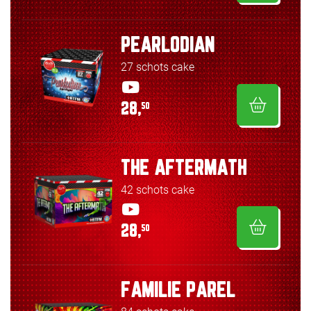
PEARLODIAN
27 schots cake
28,
50
THE AFTERMATH
42 schots cake
28,
50
FAMILIE PAREL