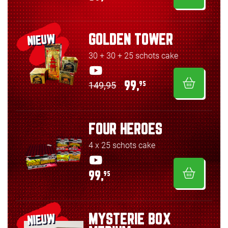
GOLDEN TOWER
NIEUW
30 + 30 + 25 schots cake
149,95
99,
95
FOUR HEROES
4 x 25 schots cake
99,
95
MYSTERIE BOX
NIEUW