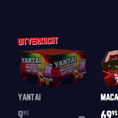
YANTAI
MACA
9
69
95
95