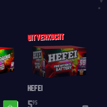
HEFEI
5
95