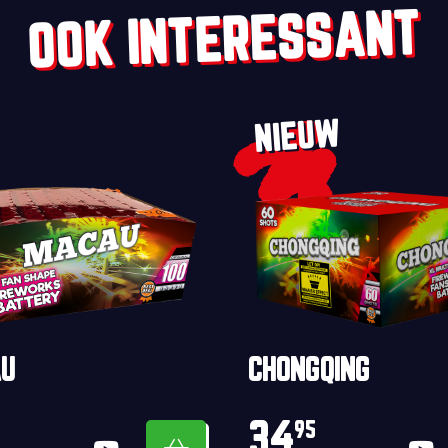
OOK INTERESSANT
NIEUW
U
CHONGQING
34
95