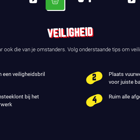
VEILIGHEID
ar ook die van je omstanders. Volg onderstaande tips om veil
n een veiligheidsbril
Plaats vuurw
voor juiste b
nsteeklont bij het
Ruim alle af
rwerk