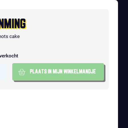
NMING
hots cake
tverkocht
PLAATS IN MIJN WINKELMANDJE