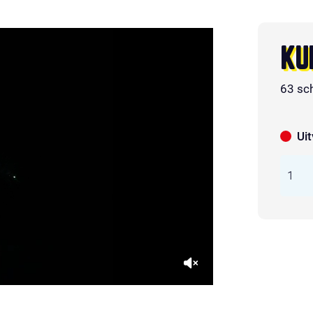
KU
63 sc
Ui