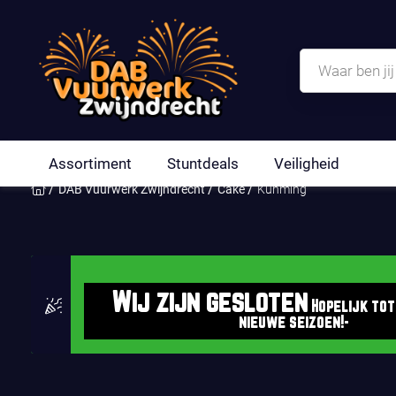
Assortiment
Stuntdeals
Veiligheid
DAB Vuurwerk Zwijndrecht
Cake
Kunming
Wij zijn gesloten
Hopelijk tot
nieuwe seizoen!-