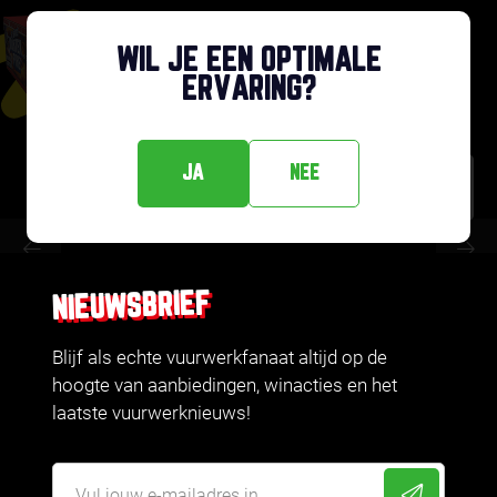
COMPOUND
VORTEX FIRE
WIL JE EEN OPTIMALE
MEER INFO
ERVARING?
JA
NEE
50
37,
IN MIJN MANDJE
NIEUWSBRIEF
Blijf als echte vuurwerkfanaat altijd op de
hoogte van aanbiedingen, winacties en het
laatste vuurwerknieuws!