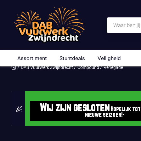
Assortiment
Stuntdeals
Veiligheid
DAB Vuurwerk Zwijndrecht
Compound
Renegade
Wij zijn gesloten
Hopelijk tot
nieuwe seizoen!-