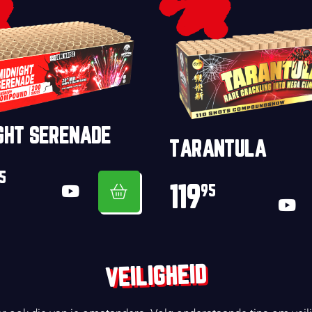
GHT SERENADE
TARANTULA
5
119
95
VEILIGHEID