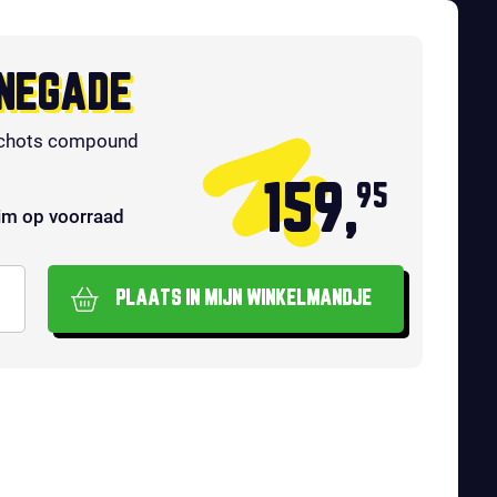
NEGADE
chots compound
159,
95
im op voorraad
PLAATS IN MIJN WINKELMANDJE