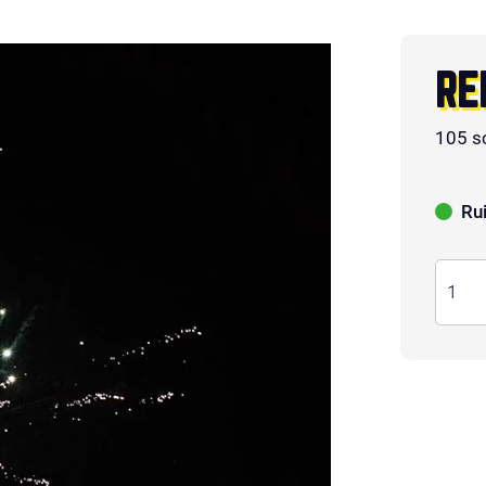
RE
105 s
Ru