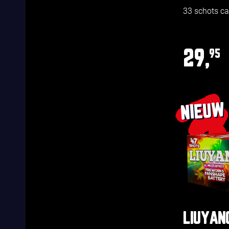
33 schots c
29,
95
NIEUW
LIUYAN