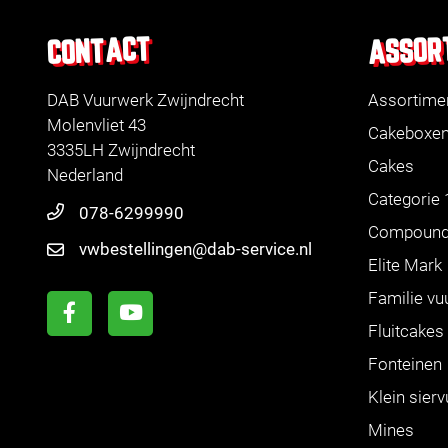
ASSOR
CONTACT
DAB Vuurwerk Zwijndrecht
Assortime
Molenvliet 43
Cakeboxe
3335LH Zwijndrecht
Cakes
Nederland
Categorie 
078-6299990
Compoun
vwbestellingen@dab-service.nl
Elite Mark
Familie vu
Fluitcakes
Fonteinen
Klein sier
Mines