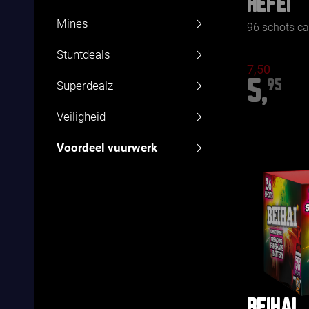
HEFEI
Mines
96 schots c
Stuntdeals
7,50
5,
95
Superdealz
Veiligheid
Voordeel vuurwerk
BEIHAI