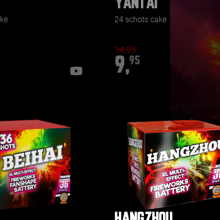
YANTAI
ake
24 schots cake
14,95
9,
95
HANGZHOU