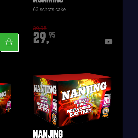
63 schots cake
39,95
29,
95
NANJING