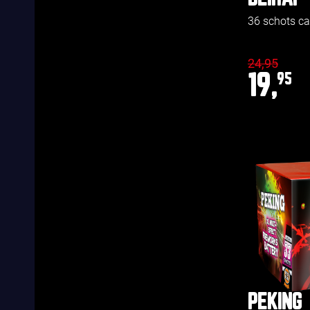
36 schots c
24,95
19,
95
PEKING