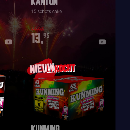
KANTON
15 schots cake
19,95
13,
95
NIEUW
KUNMING