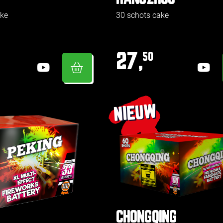
ake
30 schots cake
27,
50
NIEUW
CHONGQING