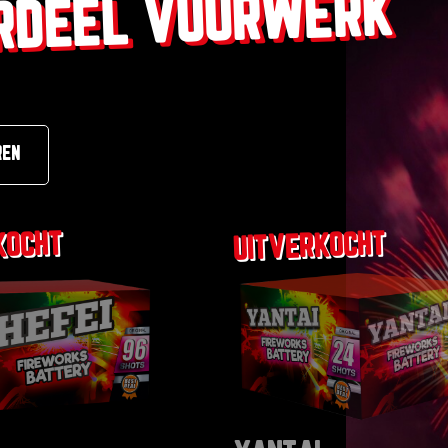
RDEEL VUURWERK
REN