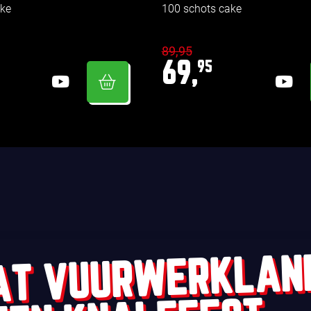
ake
100 schots cake
89,95
69,
95
AT VUURWERKLAN