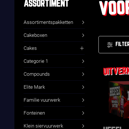
VOO
ASSORTIMENT
Assortimentspakketten
Cakeboxen
FILTE
Cakes
Fluitcakes
Categorie 1
Compounds
Elite Mark
Familie vuurwerk
Fonteinen
Klein siervuurwerk