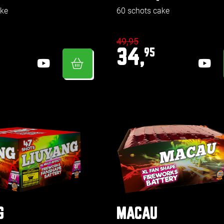
ake
60 schots cake
49,95
34,
95
G
MACAU