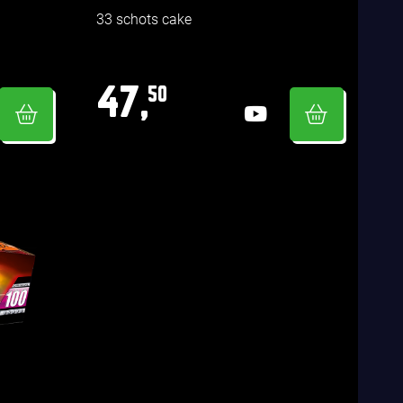
33 schots cake
47,
50