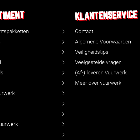
KLANTENSERVICE
TIMENT
ntspakketten
Contact
n
Algemene Voorwaarden
Veiligheidstips
1
Veelgestelde vragen
ds
(Af-) leveren Vuurwerk
Meer over vuurwerk
urwerk
vuurwerk