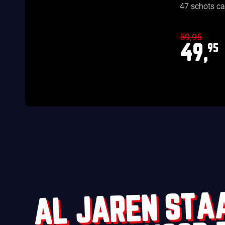
47 schots c
59,95
49,
95
AL JAREN STA