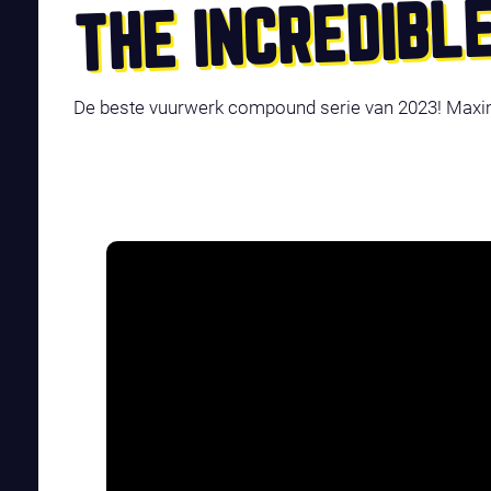
THE INCREDIBL
De beste vuurwerk compound serie van 2023! Maxima