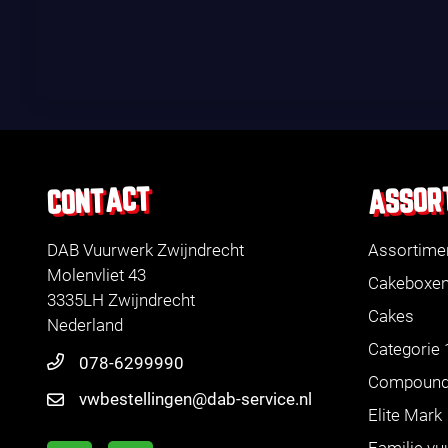
ASSOR
CONTACT
DAB Vuurwerk Zwijndrecht
Assortime
Molenvliet 43
Cakeboxe
3335LH Zwijndrecht
Cakes
Nederland
Categorie 
078-6299990
Compoun
vwbestellingen@dab-service.nl
Elite Mark