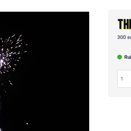
TH
300 s
Ru