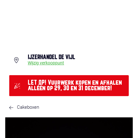
IJZERHANDEL DE VIJL
Wijzig verkooppunt
LET OP! Vuurwerk kopen en afhalen
alléén op 29, 30 en 31 december!
Cakeboxen